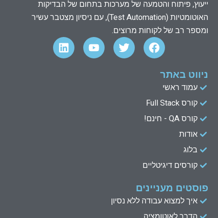
ייעוץ, פיתוח והטמעה של מערכות בתחום של הבדיקות
האוטומטיות (Test Automation), עם ניסיון מצטבר עשיר
ומספר רב של לקוחות מרוצים.
L
Y
T
F
i
o
w
a
n
u
i
c
k
t
t
e
ניווט באתר
e
u
t
b
עמוד ראשי
d
b
e
o
קורס Full Stack
o
r
e
i
n
k
קורס QA - חינם!
אודות
בלוג
קורסים דיגיטליים
פוסטים מעניינים
איך למצוא עבודה ללא נסיון
הדרך לאוטומציה