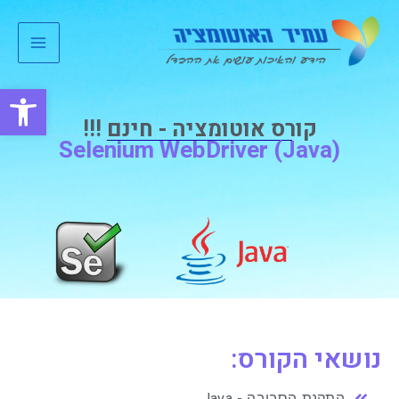
ילוג
Main
תוכן
Menu
פתח סרגל
קורס אוטומציה - חינם !!!
Selenium WebDriver (Java)
נושאי הקורס:
התקנת הסביבה - Java