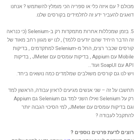
מכולם ? עם איזה כלי או ספריה הכי מומלץ להשתמש ? אנחנו
דואגים להעביר ידע זה לתלמידים בקורסים שלנו.
5. בזמן שמכללות אחרות מתמקדות רק ב-Selenium (כי כנראה
זה הדבר היחיד שהם יודעים ללמד) , לנו יש מגוון רחב מאוד של
קורסים שכבר רצים, החל מ-Selenium למתקדמים , בדיקות
Mobile עם Appium , בדיקות עומסים עם JMeter , בדיקות
API עם SoapUI ועוד…
ויש לנו גם קורסים משולבים שמלמדים כמה נושאים ביחד.
תחשבו על זה – שני אנשים מגיעים לראיון עבודה, הראשון למד
רק על Selenium ואילו השני למד גם Selenium גם Appium
וגם בדיקות עומסים עם JMeter, למי הסיכוי הגבוה יותר
להתקבל לעבודה ?
רוצים לדעת פרטים נוספים ?