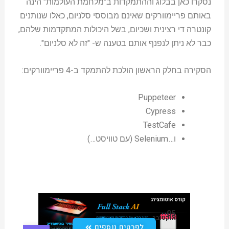
נסקרו כאן בבלוג וההתמקדות ב"מלחמת העולמות" הינה
באותם פריימוורקים שאינם מבוססי סלניום, כאלו שנותנים
קונטרה די רצינית ושכיום, בשל היכולות המתקדמות שלהם,
כבר לא ניתן לנפנף אותם בטענה ש- "זה לא סלניום".
הסקירה בחלק הראשון הולכת להתמקד ב-4 פריימוורקים:
Puppeteer
Cypress
TestCafe
ו…Selenium (עם טוויסט…)