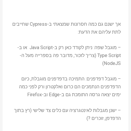
אך ישנם גם כמה חסרונות שמצאתי ב-Cypress שחייבים
לתת עליהם את הדעת:
– מוגבל שפה: ניתן לקודד כאן רק ב-Java Script או ב-
Type Script (צריך לזכור, מדובר פה בספרייה מעל ה-
NodeJS)
– מוגבל דפדפנים: התמיכה בדפדפנים מוגבלת, כיום
הדפדפנים הנתמכים הם כרום ואלקטרון ורק לפני כמה
ימים יצאה גרסה התומכת גם ב-Edge וב-Firefox
– ישנן מגבלות לאינטגרציה עם כלים צד שלישי (רץ בתוך
הדפדפן, זוכרים ?)