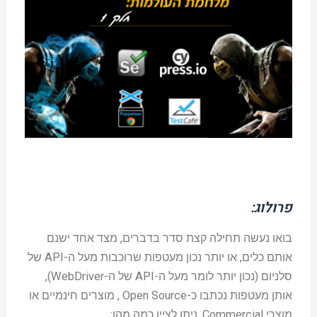
פרולוג:
בואו נעשה תחילה קצת סדר בדברים, מצד אחד ישנם
אותם כלים, או יותר נכון מעטפות שרוכבות מעל ה-API של
סלניום (נכון יותר לומר מעל ה-API של ה-WebDriver),
אותן מעטפות נכתבו כ-Open Source , מוצרים חינמיים או
מוצרי Commercial, ניתן לציין כמה מהן: