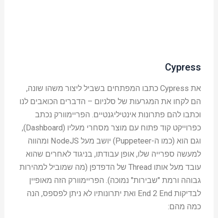
Cypress
את Cypress כתבו המפתחים בשביל ליצור משהו שונה,
הם לקחו את המגרעות של סלניום – הדברים הכואבים לנו
וכתבו להם פתרונות אינטיליגנטיים. הפריימוורק נכתב
כפרוייקט קוד פתוח עם מוצר מסחרי מעליו (Dashboard),
וגם הוא (כמו ה-Puppeteer) יושב מעל NodeJS ומהווה
למעשה ספרייה שלו, אופן עבודתו, בניגוד לאחרים שהוא
עובד מעל אותו Thread של הדפדפן (מה שמוביל למהירות
גבוהה ורמת "שבירות" נמוכה). הפריימוורק הזה מאופיין
לבדיקות End 2 End ואת יתרונותיו לא ניתן לפספס, הנה
כמה מהם: