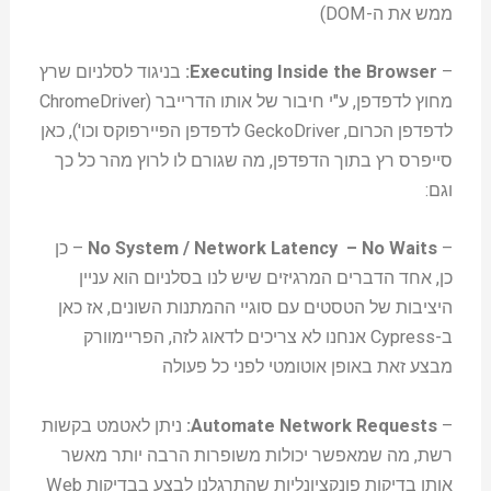
ממש את ה-DOM)
–
Executing Inside the Browser:
בניגוד לסלניום שרץ
מחוץ לדפדפן, ע"י חיבור של אותו הדרייבר (ChromeDriver
לדפדפן הכרום, GeckoDriver לדפדפן הפיירפוקס וכו'), כאן
סייפרס רץ בתוך הדפדפן, מה שגורם לו לרוץ מהר כל כך
וגם:
–
No System / Network Latency – No Waits
– כן
כן, אחד הדברים המרגיזים שיש לנו בסלניום הוא עניין
היציבות של הטסטים עם סוגיי ההמתנות השונים, אז כאן
ב-Cypress אנחנו לא צריכים לדאוג לזה, הפריימוורק
מבצע זאת באופן אוטומטי לפני כל פעולה
–
Automate Network Requests:
ניתן לאטמט בקשות
רשת, מה שמאפשר יכולות משופרות הרבה יותר מאשר
אותן בדיקות פונקציונליות שהתרגלנו לבצע בבדיקות Web