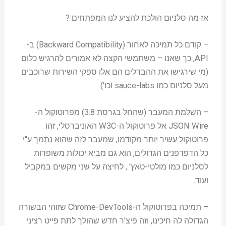
אז מה סלניום הולכת להציע לנו המפתחים ?
– קודם כל תמיכה לאחור (Backward Compatibility) ב-
API, כך שאנו – משתמשי הקצה לא אמורים להרגיש כלום
(מי שירגישו את ההבדלים הם אלו ספקי השירות שרוכבים
מעל סלניום כמו sauce-labs וכו')
– השלמת המעבר (שהחל בגרסת 3.8) מפרוטוקול ה-
JSON Wire אל פרוטוקול ה-W3C האוניברסלי, זהו
פרוטוקול עשיר יותר מקודמו, שמעבר לזה שהוא נתמך ע"י
כל הדפדפנים הגדולים, הוא גם מביא יכולות משופרות
לסלניום כמו מולטי-טאץ' , לחיצה על שני מקשים במקביל
ועוד.
– תמיכה בפרוטוקול ה-Chrome-DevTools שזוהי הבשורה
הגדולה לה חיכינו, וזה פיצ'ר חדש שהולך לתת פייט רציני