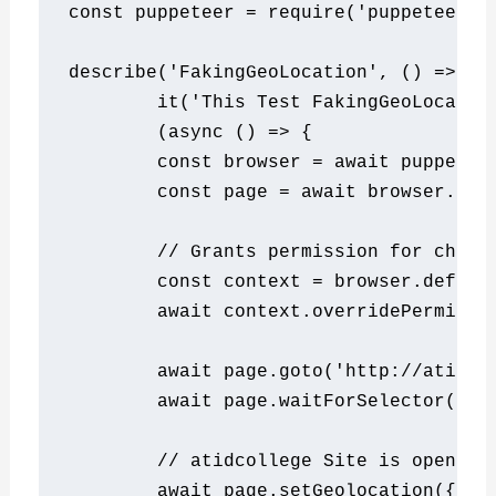
const
 puppeteer 
=
require
(
'puppeteer'
)
describe
(
'FakingGeoLocation'
,
()
=>
{
	it
(
'This Test FakingGeoLocatio
(
async
()
=>
{
const
 browser 
=
await
 puppetee
const
 page 
=
await
 browser
.
new
// Grants permission for chang
const
 context 
=
 browser
.
defaul
await
 context
.
overridePermissi
await
 page
.
goto
(
'http://atidco
await
 page
.
waitForSelector
(
'ti
// atidcollege Site is opened 
await
 page
.
setGeolocation
({
 la