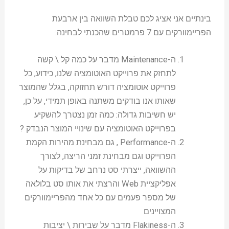
בינתיים אני אציג לכם טבלת השוואה בין ארבעת
הפריימוורקים עם 7 פרמטרים שהכנתי לבחינה:
ה-Maintenance מדבר על כמה קל \ קשה
לתחזק את פרוייקט האוטומציה שלנו, כידוע, כל
פרוייקט אוטומציה דורש תחזוקה, בגלל שהמוצר
שאותו אנו בודקים משתנה באופן תמידי, על כן,
יש חשיבות גדולה: כמה זמן נצטרך להשקיע
בפרוייקט האוטומציה עם שינויי המוצר הנבדק ?
ה-Performance , גם מבחינת מהירות הקמת
הפרוייקט וגם מבחינת זמני הריצה, לצורך
ההשוואה, ייצרתי סט נרחב של בדיקות על
אפליקציית Web והרצתי את אותו סט בלולאה
של מספר פעמים עם כל אחד מהפריימוורקים
המצויינים
ה-Flakiness מדבר על שבירות \ יציבות