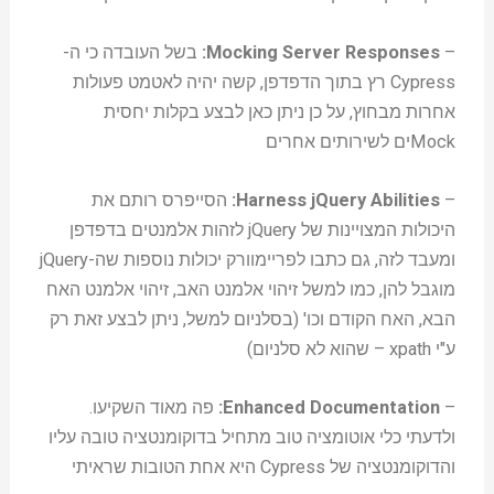
–
Mocking Server Responses:
בשל העובדה כי ה-
Cypress רץ בתוך הדפדפן, קשה יהיה לאטמט פעולות
אחרות מבחוץ, על כן ניתן כאן לבצע בקלות יחסית
Mockים לשירותים אחרים
–
Harness jQuery Abilities:
הסייפרס רותם את
היכולות המצויינות של jQuery לזהות אלמנטים בדפדפן
ומעבד לזה, גם כתבו לפריימוורק יכולות נוספות שה-jQuery
מוגבל להן, כמו למשל זיהוי אלמנט האב, זיהוי אלמנט האח
הבא, האח הקודם וכו' (בסלניום למשל, ניתן לבצע זאת רק
ע"י xpath – שהוא לא סלניום)
–
Enhanced Documentation:
פה מאוד השקיעו.
ולדעתי כלי אוטומציה טוב מתחיל בדוקומנטציה טובה עליו
והדוקומנטציה של Cypress היא אחת הטובות שראיתי