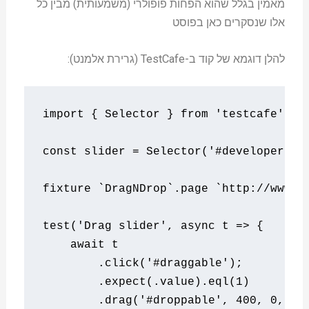
מאמין בגלל שהוא הפחות פופולרי (משמעותית) מבין כל
אלו שנסקרים כאן בפוסט
להלן דוגמא של קוד ב-TestCafe (גרירת אלמנט):
import
{
Selector
}
from
'testcafe'
;
const
 slider 
=
Selector
(
'#developer-ra
fixture 
`DragNDrop`
.
page 
`http://www.a
test
(
'Drag slider'
,
async
 t 
=>
{
await
 t

.
click
(
'#draggable'
);
.
expect
(.
value
).
eql
(
1
)
.
drag
(
'#droppable'
,
400
,
0
,
{
 