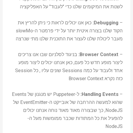
לשנות את המיקומים שלנו כדי "לעבוד" על האפליקציה
–
Debugging:
כאן אנו יכולים לראות כי ניתן להריץ את
הקוד שלנו בצורה איטית יותר על ידי פרמטר ה-slowMo
מעבר ליכולת שלנו לעצור את התוכנית שלנו מתי שנרצה
–
Browser Context:
בניגוד לסלניום שבו אנו צריכים
ליצור מופע חדש כל פעם, כאן אנחנו יכולים ליצור מופע
אחד ולעבוד על כמה Sessions שונים עליו , כל Session
כזה נקרא Browser Context
–
Handling Events:
ל-Puppeteer יש מנגנון של Events
שהוא למעשה ההרחבה של אובייקט ה-EventEmitter של
NodeJS, כך שבצורה מאוד מאוד נוחה אנחנו יכולים
להפעיל את כל המתודות שכבר ממומשות מעל ה-
NodeJS