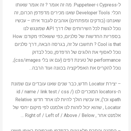
ל-Cypress ו-Puppeteer. מה זה אומר ? זה אומר שאותו
הכלי: Developer Tools שאנו מכירים מדפדפן הכרום, זה
שאנחנו (בודקים ומפתחים) אוהבים לעבוד איתו – עכשיו
נוכל לגשת לכל השירותים שלו דרך API שמונגש לנו
בספריות החדשות של סלניום, כפי ששאלתי מקודם: How
Cool is that ? תחשבו על זה, בגרסה הבאה, דרך סלניום
נוכל לאסוף את הלוגים של הדפדפן, נוכל לבדוק
performance של טעינת דפים (עם או בלי css/images),
נוכל להקריס את האפליקציה בכוונה ועוד הרבה…
– יצירת Locator חדש, כבר שנים שאנו עובדים עם שמונת
ה-locators המוכרים לנו (id / name / link test / css /
xpath וכו'), אז עכשיו הולך להיות לנו אחד חדש: Relative
Locator , שהוא יכול לזהות לנו אלמנט לפי מיקום יחסי של
אלמנט אחר , Right of / Left of / Above / Below …
– התקנה והסרת פלאגינים בדפדפן פיירפוקס באופן פשוט