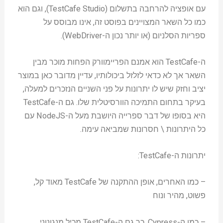
עם אופציה להרחבה בתשלום (TestCafe Studio), וגם הוא
כמו כל השאר המצויינים בפוסט זה, אינו מבוסס על
ספריות הסלניום (או יותר נכון ה-WebDriver).
ה-TestCafe הוא אמנם הפריימוורק הפחות מוכר מבין
השאר אך לא כדאי לזלזל ביכולותיו, עדיין מדובר כאן במוצר
יציב וחזק שיש לו יתרונות על פני השניים הנזכרים למעלה,
בעיקר בתחום התמיכה הוורסיטלית שלו. גם ה-TestCafe
היא בסופו של דבר ספרייה היושבת מעל ה-NodeJS עם
כל היתרונות \ חסרונות שמביאה עימה.
יתרונות ה-TestCafe:
– כמו האחרים, אופן ההתקנה של TestCafe מאוד קל,
פשוט, מהיר ונוח
– כמו ה-Cypress, כך גם ה-TestCafe מכיל מנגונוני