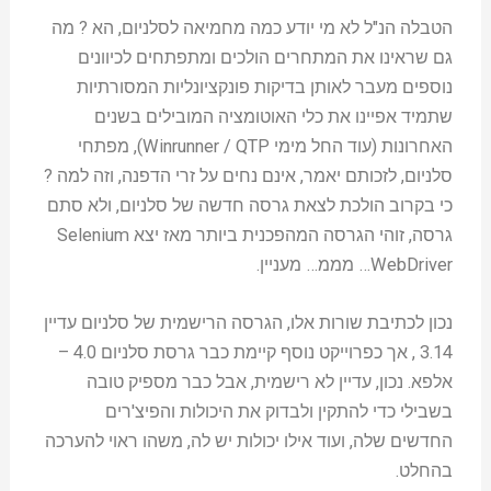
הטבלה הנ"ל לא מי יודע כמה מחמיאה לסלניום, הא ? מה
גם שראינו את המתחרים הולכים ומתפתחים לכיוונים
נוספים מעבר לאותן בדיקות פונקציונליות המסורתיות
שתמיד אפיינו את כלי האוטומציה המובילים בשנים
האחרונות (עוד החל מימי Winrunner / QTP), מפתחי
סלניום, לזכותם יאמר, אינם נחים על זרי הדפנה, וזה למה ?
כי בקרוב הולכת לצאת גרסה חדשה של סלניום, ולא סתם
גרסה, זוהי הגרסה המהפכנית ביותר מאז יצא Selenium
WebDriver… מממ… מעניין.
נכון לכתיבת שורות אלו, הגרסה הרישמית של סלניום עדיין
3.14 , אך כפרוייקט נוסף קיימת כבר גרסת סלניום 4.0 –
אלפא. נכון, עדיין לא רישמית, אבל כבר מספיק טובה
בשבילי כדי להתקין ולבדוק את היכולות והפיצ'רים
החדשים שלה, ועוד אילו יכולות יש לה, משהו ראוי להערכה
בהחלט.