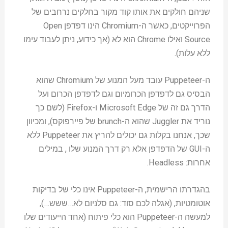
שניהם חולקים את אותו קוד מקור בחלקים נרחבים של
הפרוייקטים, כאשר ה-Chromium הינו דפדפן Open
Source ואילו Chrome הוא לא (אך כידוע, ניתן לעבוד עימו
ללא עלות).
ה-Puppeteer עובד מעל המנוע של Chromium שהוא
הבסיס גם לדפדפן הכרומיום וגם לדפדפן הכרום ועל
הדרך גם זה של Microsoft Edge ו-Firefox (לשם כך
נוריד את Juggler שהוא ה-brunch של פיירפוקס), ומכיוון
שכך, אנחנו בקלות גם יכולים להריץ את Puppeteer ללא
ה-GUI של הדפדפן אלא רק דרך המנוע שלו , במילים
אחרות: Headless.
בהגדרתו הרישמית, ה-Puppeteer אינו כלי של בדיקות
אוטומטיות, (אגלה לכם סוד: גם סלניום לא…ששש…),
למעשה ה-Puppeteer הוא כלי פיתוח (אחד הייעודים שלו