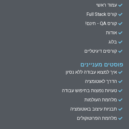
e
u
t
b
עמוד ראשי
d
b
e
o
קורס Full Stack
o
r
e
i
n
k
קורס QA - חינם!
אודות
בלוג
קורסים דיגיטליים
פוסטים מעניינים
איך למצוא עבודה ללא נסיון
הדרך לאוטומציה
טעויות נפוצות בחיפוש עבודה
מלחמת העולמות
תבניות עיצוב באוטומציה
מלחמת הפרוטוקולים