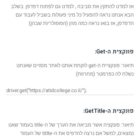
אז למדנו להתקין את סביבה , למדנו גם לפתוח דפדפן. בשלב
הבא אנחנו נראה להפעיל כל מיני פעולות בשביל לעבוד עם
הדפדפן, אז בואו נראה כמה מהן (הפופולריות שבהן):
פונקצית ה-Get:
תיאור: פונקציית ה-get לוקחת אותנו לאתר מסויים שאנחנו
נשלח לה כפרמטר (מחרוזת)
driver.get("https://atidcollege.co.il/");
פונקצית ה-GetTitle:
תיאור: פונקציה אשר מביאה את הערך של ה-title בעמוד שאנו
נמצאים, למשל אם נרצה להדפיס את ה-titlte של העמוד