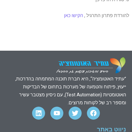
להורדת פתרון התרגיל ,
הקישו כאן
”עתיד האוטומציה“, היא חברת תוכנה המתמחה בהדרכות,
ייעוץ, פיתוח והטמעה של מערכות בתחום של הבדיקות
האוטומטיות (Test Automation), עם ניסיון מצטבר עשיר
ומספר רב של לקוחות מרוצים.
L
Y
T
F
i
o
w
a
n
u
i
c
k
t
t
e
ניווט באתר