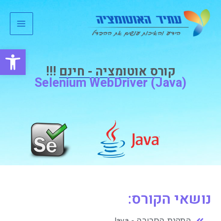
ילוג
Main
תוכן
Menu
פתח סרגל
קורס אוטומציה - חינם !!!
Selenium WebDriver (Java)
נושאי הקורס:
התקנת הסביבה - Java