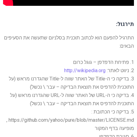
תירגול:
התרגיל להפעם הוא לכתוב תוכנית בסלניום שתעשה את הסעיפים
הבאים:
1. פתיחת הדפדפן – גוגל כרום
2. ניווט לאתר:
http://wikipedia.org
3. בדיקה כי ה-Title של האתר שווה ל-Title שהגדרנו מראש (על
התוכנית להדפיס את תוצאת הבדיקה – עבר \ נכשל)
4. בדיקה כי ה-URL של האתר שווה ל-URL שהגדרנו מראש (על
התוכנית להדפיס את תוצאת הבדיקה – עבר \ נכשל)
5. בדיקה כי הכתובת :
https://github.com/yahoo/pure/blob/master/LICENSE.md ,
מופיעה בדף המקור
6. סגירת הדפדפן