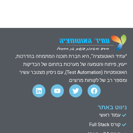
”עתיד האוטומציה“, היא חברת תוכנה המתמחה בהדרכות,
ייעוץ, פיתוח והטמעה של מערכות בתחום של הבדיקות
האוטומטיות (Test Automation), עם ניסיון מצטבר עשיר
ומספר רב של לקוחות מרוצים.
L
Y
T
F
i
o
w
a
n
u
i
c
k
t
t
e
ניווט באתר
e
u
t
b
עמוד ראשי
d
b
e
o
קורס Full Stack
o
r
e
i