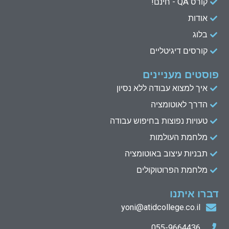
n
k
קורס QA - חינם!
אודות
בלוג
קורסים דיגיטליים
פוסטים מעניינים
איך למצוא עבודה ללא נסיון
הדרך לאוטומציה
טעויות נפוצות בחיפוש עבודה
מלחמת העולמות
תבניות עיצוב באוטומציה
מלחמת הפרוטוקולים
דברו איתנו
yoni@atidcollege.co.il
055-9664436