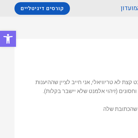
מועדון
קורסים דיגיטליים
פתח סרגל
ת לא טריוויאלי, אני חייב לציין שההיענות
חסונים (זיהוי אלמנט שלא יישבר בקלות).
 נתחיל כמה צעדים אחורה… אני ביקשתי באותה מטלה לבוא ולזהות אלמנט מסויים באפליקציית TODO List שהכתובת שלה