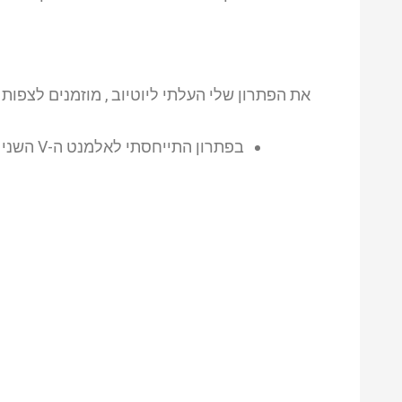
את הפתרון שלי העלתי ליוטיוב , מוזמנים לצפות
בפתרון התייחסתי לאלמנט ה-V השני ואילו בשאלה התכוונתי לאלמנט ה-V האחרון, סורי על הבילבול.