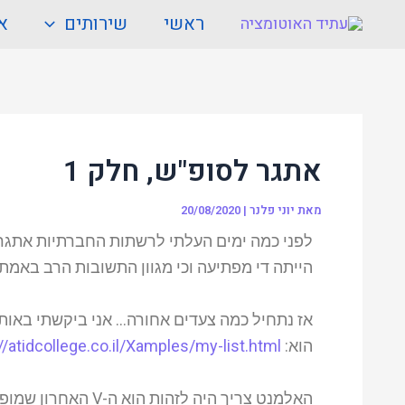
ילוג
Post
ראשי
שירותים
או
תוכן
navigation
אתגר לסופ"ש, חלק 1
מאת
יוני פלנר
|
20/08/2020
לפני כמה ימים העלתי לרשתות החברתיות אתגר ס
הייתה די מפתיעה וכי מגוון התשובות הרב באמת 
הוא:
//atidcollege.co.il/Xamples/my-list.html
האלמנט צריך היה לזהות הוא ה-V האחרון שמופיע ברשימה, כפי שמוצג בתמונה: