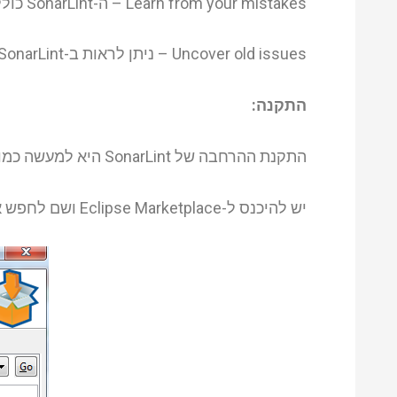
Learn from your mistakes – ה-SonarLint כולל בתוכו מאגר עשיר של דוקומנטציה לבעיות שונות
Uncover old issues – ניתן לראות ב-SonarLint באגים \ בעיות שונות שקרו בעבר
התקנה:
התקנת ההרחבה של SonarLint היא למעשה כמו כל התקנה של כל הרחבה ב-IDE, בפוסט זה אראה דוגמא של עבודה מעל ה-Eclipse.
יש להיכנס ל-Eclipse Marketplace ושם לחפש את SonarLint