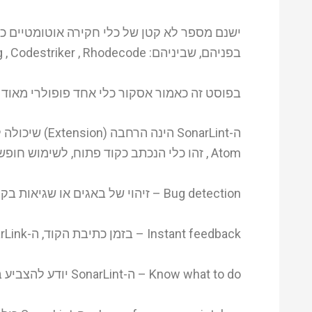
בפניהם, שביניהם: Collaborator , Gerrit , Codebrag , Codestriker , Rhodecode ועוד…
בפוסט זה כאמור אסקור כלי אחד פופולרי מאוד
Atom , זהו כלי הנכתב כקוד פתוח, לשימוש חופשי לכל מפתח והוא כולל בתוכו כמה פיצ'רים:
Bug detection – זיהוי של באגים או שגיאות בקוד שלכם (כפי שנרשם למעלה)
Instant feedback – בזמן כתיבת הקוד, ה-SonarLink כבר מתריע בפני בעיות, הכי מוקדם שיש
Know what to do – ה-SonarLint יודע להצביע בדיוק על הבעיה שלכם בקוד וכן להציע פתרונות חלופיים