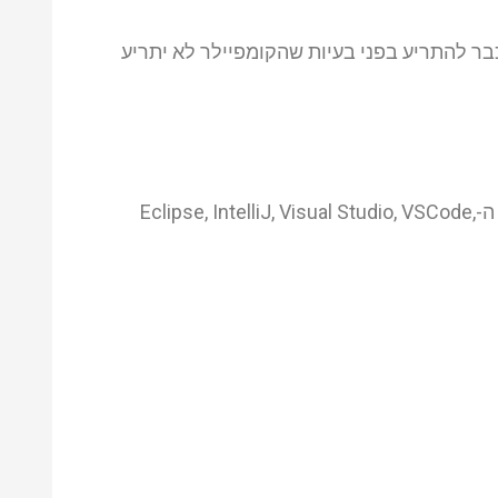
Cod) שיכולים בזמן כתיבת שורות הקוד כבר להתריע בפני בעיות שהקומפיילר לא יתריע
ה-SonarLint הינה הרחבה (Extension) שיכולה להיות מותקנת מעל כל ה-IDEs הפופולרים בימינו, וזה כולל את ה-Eclipse, IntelliJ, Visual Studio, VSCode,