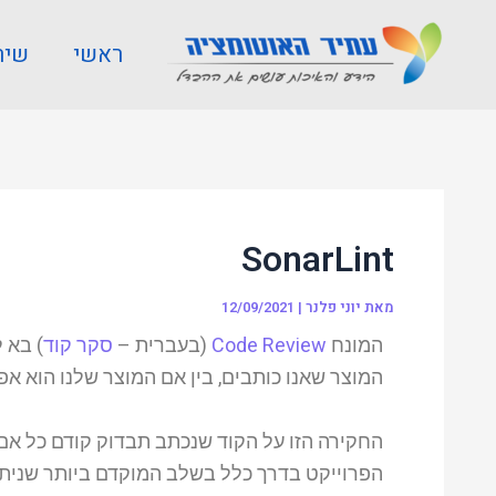
ילוג
Post
תוכן
navigation
ראשי
שיר
SonarLint
מאת
יוני פלנר
|
12/09/2021
המונח
Code Review
(בעברית –
סקר קוד
) בא 
המוצר שאנו כותבים, בין אם המוצר שלנו הוא אפל
החקירה הזו על הקוד שנכתב תבדוק קודם כל אם 
הפרוייקט בדרך כלל בשלב המוקדם ביותר שניתן ל