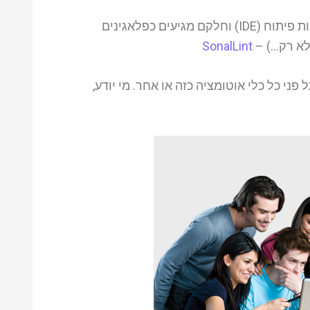
עם הזמן התפתחו כלים אוטומטיים שמבצעים את סקירת הקוד, חלקם מגיעים כבר כחלק אינגרלי מאותם סביבות פיתוח (IDE) וחלקם מגיעים כפלאגינים
ולא רק…) –
SonalLint
פני כל כלי אוטומציה כזה או אחר. מי יודע,