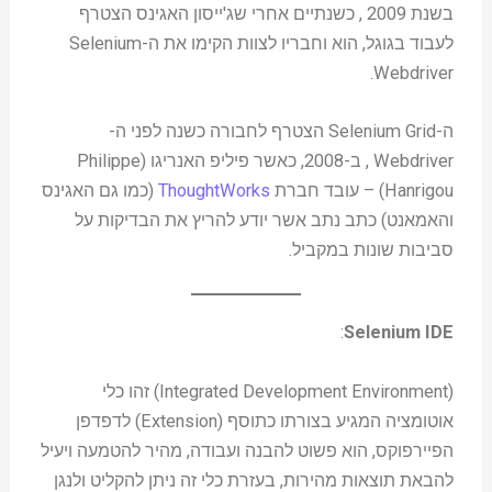
בשנת 2009 , כשנתיים אחרי שג'ייסון האגינס הצטרף
לעבוד בגוגל, הוא וחבריו לצוות הקימו את ה-Selenium
Webdriver.
ה-Selenium Grid הצטרף לחבורה כשנה לפני ה-
Webdriver , ב-2008, כאשר פיליפ האנריגו (Philippe
Hanrigou) – עובד חברת
ThoughtWorks
(כמו גם האגינס
והאמאנט) כתב נתב אשר יודע להריץ את הבדיקות על
סביבות שונות במקביל.
:
Selenium IDE
(Integrated Development Environment) זהו כלי
אוטומציה המגיע בצורתו כתוסף (Extension) לדפדפן
הפיירפוקס, הוא פשוט להבנה ועבודה, מהיר להטמעה ויעיל
להבאת תוצאות מהירות, בעזרת כלי זה ניתן להקליט ולנגן