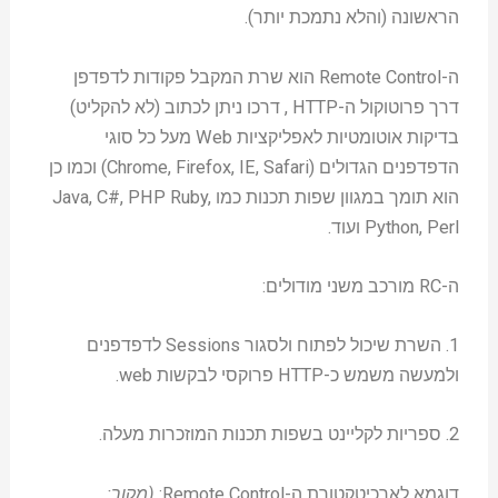
הראשונה (והלא נתמכת יותר).
ה-Remote Control הוא שרת המקבל פקודות לדפדפן
דרך פרוטוקול ה-HTTP , דרכו ניתן לכתוב (לא להקליט)
בדיקות אוטומטיות לאפליקציות Web מעל כל סוגי
הדפדפנים הגדולים (Chrome, Firefox, IE, Safari) וכמו כן
הוא תומך במגוון שפות תכנות כמו Java, C#, PHP Ruby,
Python, Perl ועוד.
ה-RC מורכב משני מודולים:
1. השרת שיכול לפתוח ולסגור Sessions לדפדפנים
ולמעשה משמש כ-HTTP פרוקסי לבקשות web.
2. ספריות לקליינט בשפות תכנות המוזכרות מעלה.
דוגמא לארכיטקטורת ה-Remote Control:
(מקור: