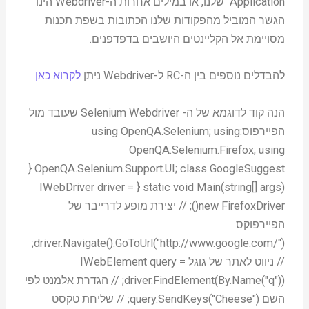
Application שלנו, או במילים אחרות ה-Webdriver הינו
הגשר המוביל מהפקודות שלנו הכתובות בשפת תכנות
מסויימת אל הקליינטים היושבים בדפדפנים.
להבדלים נוספים בין ה-RC ל-Webdriver ניתן
לקרוא כאן
.
הנה קוד לדוגמא של ה- Selenium Webdriver שעובד מול
הפיירפוס:using OpenQA.Selenium; using
OpenQA.Selenium.Firefox; using
OpenQA.Selenium.Support.UI; class GoogleSuggest {
static void Main(string[] args) { IWebDriver driver =
new FirefoxDriver(); // יצירת מופע לדרייבר של
הפיירפוקס
driver.Navigate().GoToUrl("http://www.google.com/");
// ניווט לאתר של גוגל IWebElement query =
driver.FindElement(By.Name("q")); // הגדרת אלמנט לפי
השם query.SendKeys("Cheese"); // שליחת טקסט