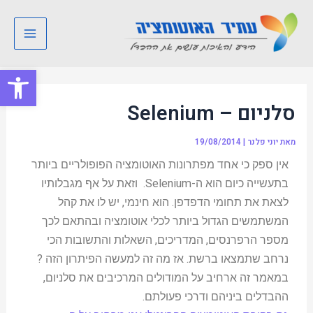
ילוג
Post
Main
תוכן
navigation
Menu
פתח סרגל
סלניום – Selenium
מאת
יוני פלנר
|
19/08/2014
אין ספק כי אחד מפתרונות האוטומציה הפופולריים ביותר
בתעשייה כיום הוא ה-Selenium. וזאת על אף מגבלותיו
לצאת את תחומי הדפדפן. הוא חינמי, יש לו את קהל
המשתמשים הגדול ביותר לכלי אוטומציה ובהתאם לכך
מספר הרפרנסים, המדריכים, השאלות והתשובות הכי
נרחב שתמצאו ברשת. אז מה זה למעשה הפיתרון הזה ?
במאמר זה ארחיב על המודולים המרכיבים את סלניום,
ההבדלים ביניהם ודרכי פעולתם.