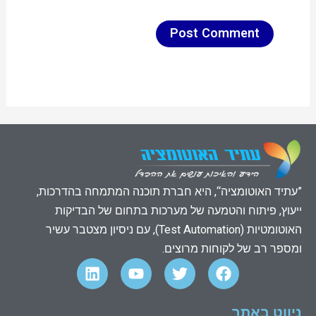
”עתיד האוטומציה“, היא חברת תוכנה המתמחה בהדרכות,
ייעוץ, פיתוח והטמעה של מערכות בתחום של הבדיקות
האוטומטיות (Test Automation), עם ניסיון מצטבר עשיר
ומספר רב של לקוחות מרוצים.
L
Y
T
F
i
o
w
a
n
u
i
c
k
t
t
e
ניווט באתר