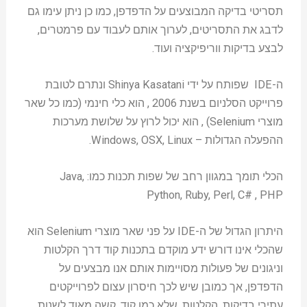
תסריטי בדיקה המבוצעים על הדפדפן, כמו כן ניתן עימו גם
לדבג את התסריטים, לערוך אותם לעבוד עם פרמטרים,
לבצע בדיקות ווריפיקציה ועוד.
ה-IDE שפותח על ידי Shinya Kasatani ונתרם לטובת
פרוייקט הסלניום בשנת 2006 , הוא כלי חינמי (כמו כל שאר
מוצרי Selenium) , הוא יכול לרוץ על שלושת מערכות
ההפעלה הגדולות – Windows, OSX, Linux.
הכלי תומך במגוון רחב של שפות תכנות כמו: Java,
Python, Ruby, Perl, C# , PHP
היתרון הגדול של ה-IDE על פני שאר מוצרי Selenium הוא
שהכלי אינו דורש ידע מוקדם בתכנות קוד דרך הקלטות
וניגונים של פעולות מסויימות אותם אנו מבצעים על
הדפדפן, אך כמובן שיש לכך חיסרון עצום לפרוייקטים
עתירי בדיקות, הקלטות, שלא כמו קוד, קשה מאוד לשנות