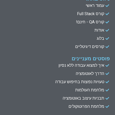
e
u
t
b
עמוד ראשי
d
b
e
o
קורס Full Stack
o
r
e
i
n
k
קורס QA - חינם!
אודות
בלוג
קורסים דיגיטליים
פוסטים מעניינים
איך למצוא עבודה ללא נסיון
הדרך לאוטומציה
טעויות נפוצות בחיפוש עבודה
מלחמת העולמות
תבניות עיצוב באוטומציה
מלחמת הפרוטוקולים