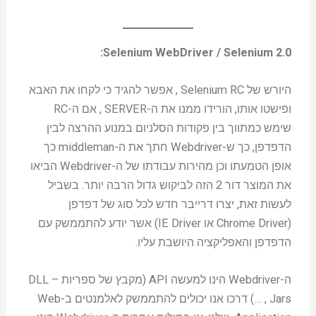
Selenium WebDriver / Selenium 2.0:
היורש של Selenium RC , אפשר להגיד כי לקחו את האבא
ופישטו אותו, הורידו ממנו את ה-SERVER , אם ה-RC
שימש כמתווך בין פקודות הסלניום במנוע ההרצה לבין
הדפדפן, כך ש-Webdriver חתך את ה-middleman כך
אופן הטמעתו וכן מהירות עבודתו של ה-Webdriver הביאו
את המוצר דור 2 הזה לביקוש גדול הרבה יותר. בשביל
לעשות זאת, יצרו דרייבר חדש לכל סוג של דפדפן
(Chrome Driver או IE Driver) אשר יודע להתממשק עם
הדפדפן והאפליקציה היושבת עליו.
ה-Webdriver הינו למעשה API (מקבץ של ספריות – DLL
, Jars …) דרכו אנו יכולים להתממשק לאלמנטים ב-Web