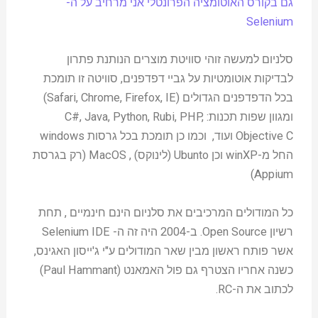
גם בקורס האוטומציה הפרונטלי אני מרחיב על ה-
Selenium
סלניום למעשה זוהי סוויטת מוצרים הנותנת פתרון
לבדיקות אוטומטיות על גביי דפדפנים, סוויטה זו תומכת
בכל הדפדפנים הגדולים (Safari, Chrome, Firefox, IE)
ומגוון שפות תכנות: C#, Java, Python, Rubi, PHP,
Objective C ועוד, וכמו כן תומכת בכל גרסות windows
החל מ-winXP וכן Ubunto (לינוקס) , MacOS (רק בגרסת
Appium)
כל המודולים המרכיבים את סלניום הינם חינמיים , תחת
רשיון Open Source. ב-2004 היה זה ה- Selenium IDE
אשר פותח ראשון מבין שאר המודולים ע"י ג'ייסון האגינס,
כשנה אחריו הצטרף גם פול האמאנט (Paul Hammant)
לכתוב את ה-RC.