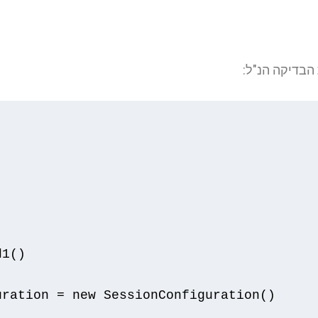
d1
()
uration 
=
new
SessionConfiguration
()