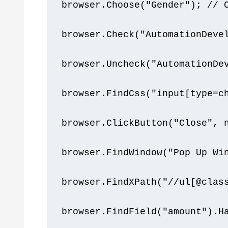
browser
.
Choose
(
"Gender"
);
// 
browser
.
Check
(
"AutomationDeve
browser
.
Uncheck
(
"AutomationDe
browser
.
FindCss
(
"input[type=c
browser
.
ClickButton
(
"Close"
,
browser
.
FindWindow
(
"Pop Up Wi
browser
.
FindXPath
(
"//ul[@clas
browser
.
FindField
(
"amount"
).
H