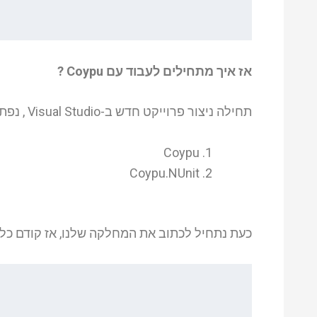
אז איך מתחילים לעבוד עם Coypu ?
תחילה ניצור פרוייקט חדש ב-Visual Studio , נפתח את ה-Nuget Package Manager ונתקין 2 חבילות:
Coypu
Coypu.NUnit
כעת נתחיל לכתוב את המחלקה שלנו, אז קודם כל, נגדיר את ה