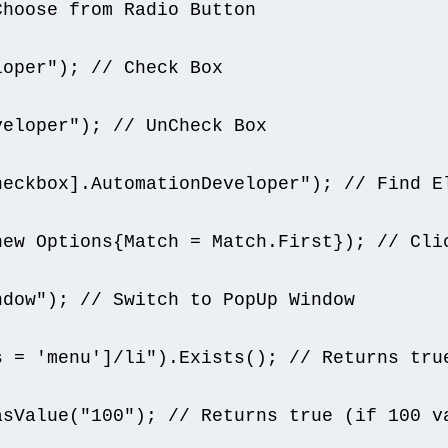
Choose from Radio Button
loper"
);
// Check Box
veloper"
);
// UnCheck Box
heckbox].AutomationDeveloper"
);
// Find E
new
Options
{
Match
=
Match
.
First
});
// Cli
ndow"
);
// Switch to PopUp Window
s = 'menu']/li"
).
Exists
();
// Returns tru
asValue
(
"100"
);
// Returns true (if 100 v