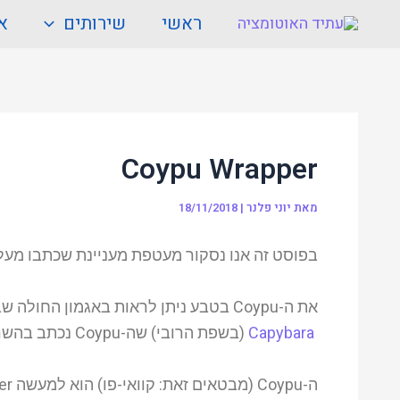
ילוג
Post
ראשי
שירותים
או
תוכן
navigation
Coypu Wrapper
מאת
יוני פלנר
|
18/11/2018
בפוסט זה אנו נסקור מעטפת מעניינת שכתבו מעל ספ
את ה-Coypu בטבע ניתן לראות באגמון 
Capybara
(בשפת הרובי) שה-Coypu נכתב בהשראתו, רק לשפת #C