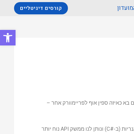
מועדון
קורסים דיגיטליים
פתח סרגל
שם בא כאיזה ספין אוף לפריימוורק אחר –
ה-Coypu (מבטאים זאת: קוואי-פו) הוא למעשה Wrapper שנכתב כקוד פתוח והוא יושב מעל ספריות הסלניום הגנריות (ב-#C) ונותן לנו ממשק API נוח יותר