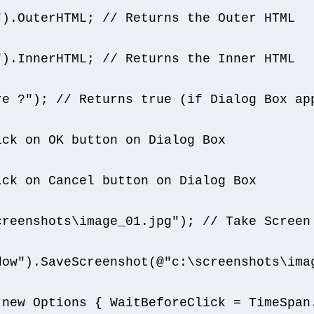
"
).
OuterHTML
;
// Returns the Outer HTML
"
).
InnerHTML
;
// Returns the Inner HTML
re ?"
);
// Returns true (if Dialog Box ap
ick on OK button on Dialog Box
ick on Cancel button on Dialog Box
creenshots\image_01.jpg"
);
// Take Screen
dow"
).
SaveScreenshot
(@
"c:\screenshots\ima
new
Options
{
WaitBeforeClick
=
TimeSpan