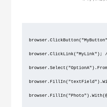
browser
.
ClickButton
(
"MyButton
browser
.
ClickLink
(
"MyLink"
);
browser
.
Select
(
"OptionA"
).
Fro
browser
.
FillIn
(
"textField"
).
W
browser
.
FillIn
(
"Photo"
).
With
(