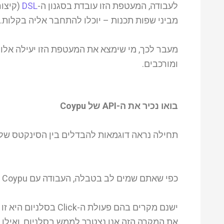
לעבודה, המעטפת הזו עובדת בסגנון ה-
DSL
מביני שפות תכנות – יוכלו להתחבר אליה בקלות.
ומורכבים.
בואו נכיר את ה-API של Coypu
תחילה נראה דוגמאות להבדלים בין הסינקטס של סלניום
כפי שאתם שמים לב בטבלה, העבודה עם Coypu מתבצעת בשפה יותר אנושית, יותר ברורה.
את המקרה הזה אנו נצטרך לממש בסלניום, ואילו ב-Coypu כבר מימשו לנו ויצר 2 פעולות: Check ו-Uncheck. נוח, ברור, 