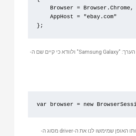
Browser
=
Browser
.
Chrome
,
AppHost
=
"ebay.com"
};
* מקרה הבדיקה שלנו להפעם הוא להיכנס לאתר של ebay עם דפדפן הכרום , להיכנס לעמוד הדילים , לחפש את הערך: "Samsung Galaxy" ולוודא כי קיים שם ה-
var
 browser 
=
new
BrowserSess
כעת אובייקט ה-browser יכיל בתוכו מגוון רחב של מאפיינים ופעולות אשר מומשו לנו בתוך ה-Coypu (בדיוק באותו האופן שמימשו לנו את ה-driver מסוג ה-