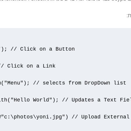
"
);
// Click on a Button
// Click on a Link
m
(
"Menu"
);
// selects from DropDown list
ith
(
"Hello World"
);
// Updates a Text Fie
@
"c:\photos\yoni.jpg"
)
// Upload External