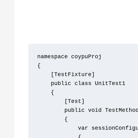
namespace
{
[
TestFixture
]
public
class
UnitTest1
{
[
Test
]
public
void
TestMetho
{
var
 sessionConfig
{