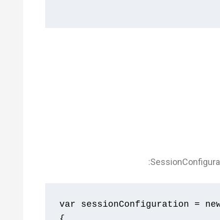
var
 sessionConfiguration 
=
ne
{