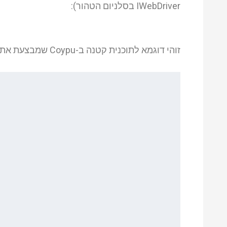
IWebDriver בסלניום הטהור):
זוהי דוגמא לתוכנית קטנה ב-Coypu שמבצעת את הבדיקה הנ"ל: