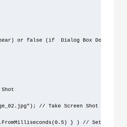
pear) or false (if  Dialog Box Does not a
 Shot
ge_02.jpg"
);
// Take Screen Shot on new W
.
FromMilliseconds
(
0.5
)
}
)
// Setting Wai