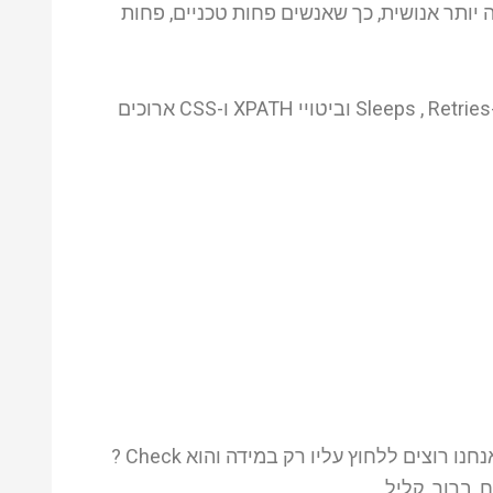
שזוהי למעשה צורת כתיבה יותר אנושית, כך שאנשים פחות טכניים, פחות
מעבר לכך, מי שימצא את המעטפת הזו יעילה אלו מפתחי אוטומציה על ה-Web שכותבים ב-NET. ומשתמשים ב-Sleeps , Retries וביטויי XPATH ו-CSS ארוכים
ישנם מקרים בהם פעולת ה-Click בסלניום היא זו שאמורה להפוך את הכפתור מ-Check ל-Uncheck , רגע, ואם אנחנו רוצים ללחוץ עליו רק במידה והוא Check ?