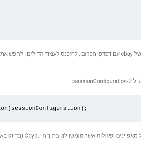
ion
(
sessionConfiguration
);