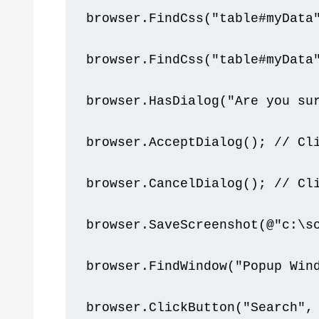
browser
.
FindCss
(
"table#myData
browser
.
FindCss
(
"table#myData
browser
.
HasDialog
(
"Are you su
browser
.
AcceptDialog
();
// Cl
browser
.
CancelDialog
();
// Cl
browser
.
SaveScreenshot
(@
"c:\s
browser
.
FindWindow
(
"Popup Win
browser
.
ClickButton
(
"Search"
,