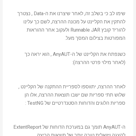
שימו לב כי בשלב זה, לאחר שיצרנו את ה-Data , נצטרך
להתקין את הקליינט על מכונה ההרצה, לשם כך עלינו
להוריד קובץ Runnable JAR ולעקוב אחר ההוראות
המפורטות בצילום המסך מעל.
כשנפתח את הקליינט של ה-AnyAUT , הוא יראה כך
(לאחר מילוי פרטי ההרצה):
לאחר ההרצה, יתווספו לספריית ההתקנה של הקליינט ,
שלוש תתי ספריות שם ישבו תוצאות ההרצה, אלו הן
ספריות הלוגים והדוחות הסטנדרטיים של TestNG :
ה-AnyAUT תומך גם במערכת הדוחות של ExtentReport
להצגה ויזואלית טובה יותר של תוצאות הריצה