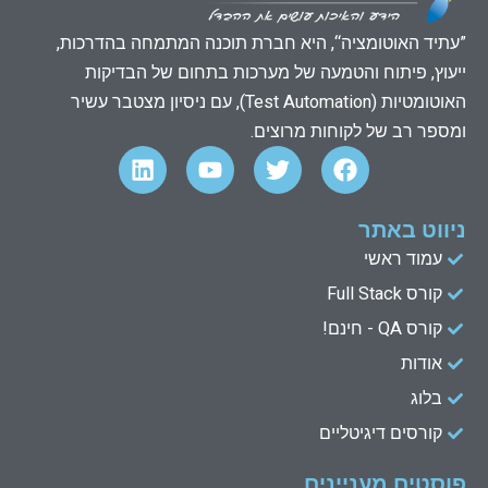
”עתיד האוטומציה“, היא חברת תוכנה המתמחה בהדרכות,
ייעוץ, פיתוח והטמעה של מערכות בתחום של הבדיקות
האוטומטיות (Test Automation), עם ניסיון מצטבר עשיר
ומספר רב של לקוחות מרוצים.
L
Y
T
F
i
o
w
a
n
u
i
c
k
t
t
e
ניווט באתר
e
u
t
b
עמוד ראשי
d
b
e
o
קורס Full Stack
o
r
e
i
n
k
קורס QA - חינם!
אודות
בלוג
קורסים דיגיטליים
פוסטים מעניינים