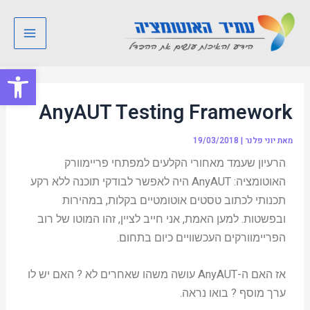
ילוג
Post
Main
תוכן
navigation
Menu
פתח סרגל
AnyAUT Testing Framework
מאת
יוני פלנר
|
19/03/2018
הרעיון שעמד מאחורי הקלעים למפתחי פריימוורק
האוטומציה: AnyAUT היה לאפשר לבודקי תוכנה ללא רקע
תכנותי לכתוב טסטים אוטומטיים בקלות, במהירות
ובפשטות. למען האמת, אני חייב לציין, זהו המוטו של רוב
הפריימוורקים העכשוויים כיום בתחום.
אז האם ה-AnyAUT עושה משהו שאחרים לא ? האם יש לו
ערך מוסף ? בואו נראה.