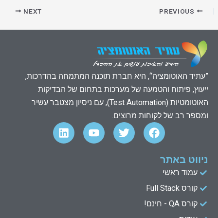
NEXT
PREVIOUS
”עתיד האוטומציה“, היא חברת תוכנה המתמחה בהדרכות,
ייעוץ, פיתוח והטמעה של מערכות בתחום של הבדיקות
האוטומטיות (Test Automation), עם ניסיון מצטבר עשיר
ומספר רב של לקוחות מרוצים.
L
Y
T
F
i
o
w
a
n
u
i
c
k
t
t
e
ניווט באתר
e
u
t
b
עמוד ראשי
d
b
e
o
קורס Full Stack
o
r
e
i
n
k
קורס QA - חינם!