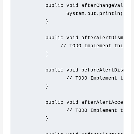
public
void
 afterChangeValueO
System
.
out
.
println
(
"El
}
public
void
 afterAlertDismiss
// TODO Implement this M
}
public
void
 beforeAlertDismis
// TODO Implement this
}
public
void
 afterAlertAccept
(
// TODO Implement this
}