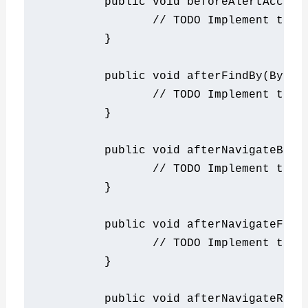
public
void
 beforeAlertAccept
// TODO Implement this
}
public
void
 afterFindBy
(
By
 ar
// TODO Implement this
}
public
void
 afterNavigateBack
// TODO Implement this
}
public
void
 afterNavigateForw
// TODO Implement this
}
public
void
 afterNavigateRefr