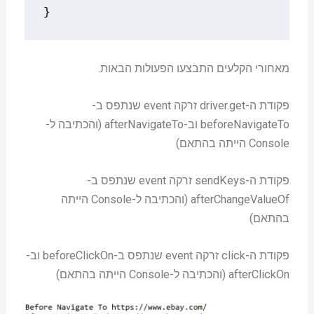
}
מאחורי הקלעים התבצעו הפעולות הבאות.
פקודת ה-driver.get זרקה event שנתפס ב-
beforeNavigateTo וב-afterNavigateTo (והכתיבה ל-
Console הייתה בהתאם)
פקודת ה-sendKeys זרקה event שנתפס ב-
afterChangeValueOf (והכתיבה ל-Console הייתה
בהתאם)
פקודת ה-click זרקה event שנתפס ב-beforeClickOn וב-
afterClickOn (והכתיבה ל-Console הייתה בהתאם)