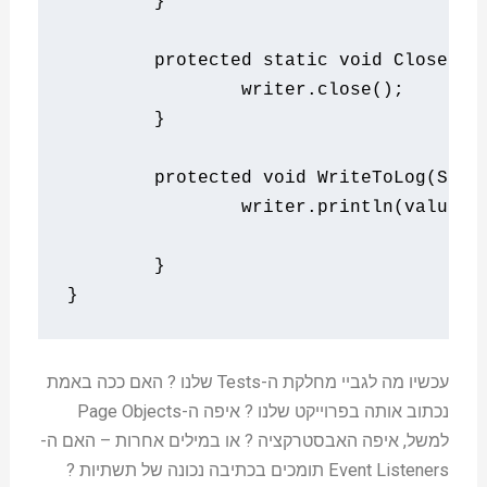
}
protected
static
void
CloseLog
		writer
.
close
();
}
protected
void
WriteToLog
(
Stri
		writer
.
println
(
value
);
}
}
עכשיו מה לגביי מחלקת ה-Tests שלנו ? האם ככה באמת
נכתוב אותה בפרוייקט שלנו ? איפה ה-Page Objects
למשל, איפה האבסטרקציה ? או במילים אחרות – האם ה-
Event Listeners תומכים בכתיבה נכונה של תשתיות ?