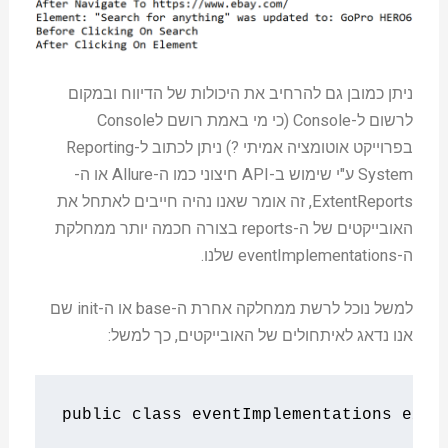
ניתן כמובן גם להרחיב את היכולות של הדיווח ובמקום
לרשום ל-Console (כי מי באמת רושם לConsole
בפרוייקט אוטומציה אמיתי ?) ניתן לכתוב ל-Reporting
System ע"י שימוש ב-API חיצוני כמו ה-Allure או ה-
ExtentReports, זה אומר שאנו נהיה חייבים לאתחל את
האובייקטים של ה-reports בצורה חכמה יותר ממחלקת
ה-eventImplementations שלנו.
למשל נוכל לרשת ממחלקה אחרת ה-base או ה-init שם
אנו נדאג לאיתחולים של האובייקטים, כך למשל:
public
class
 eventImplementations 
exte