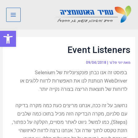
ילוג
Post
Main
תוכן
navigation
Menu
פתח סרגל
Event Listeners
מאת
יוני פלנר
|
09/04/2018
בפוסט זה אנו נבחן פונקציונליות של Selenium
WebDriver הנותנת לנו את האפשרות לדווח ללוגים או
לדוחות של תוצאות הריצה בצורה נקייה יותר.
נחשוב על זה ככה, אנחנו מריצים כעת כמה מקרה בדיקה
עם סלניום, מקרה הבדיקה הזה מכיל בתוכו כמה שלבים
(Steps), כמו למשל: ניווט לאתר מסויים, הקלקה על כפתור,
הזנת טקסט לתוך שדה וכו'. אנחנו נרצה לדווח לאיזושהי