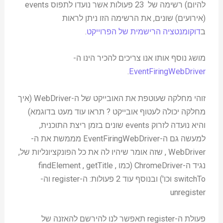
להיום) רשימה של 23 פעולות אשר נועדו לתפוס events
(אירועים) שונים, את הרשימה הזו ניתן לראות
ב
דוקומנטציה הרישמית של הפרוייקט
.
מושג נוסף אותו אנו צריכים להכיר הינו ה-
.
EventFiringWebDriver
זוהי מחלקה שעוטפת את האובייקט של ה-WebDriver (איך
מחלקה יכולה לעטוף אובייקט ? תראו עוד מעט בדוגמא)
והיא נועדה לזרוק events שונים בזמן ריצת התוכנית,
למעשה גם ה-EventFiringWebDriver מממשת את ה-
WebDriver , שזה אומר שיהיו לה את כל הפונקציונליות של,
נגיד ה-ChromeDriver (כמו findElement , getTitle ,
switchTo וכו') ובנוסף עוד 2 פעולות: ה-register וה-
unregister
פעולת ה-register תאפשר לנו להירשם להאזנה של