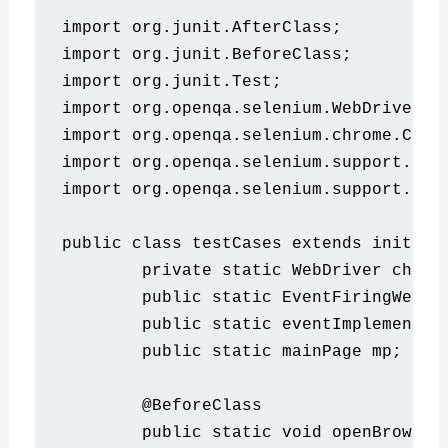
import
 org
.
junit
.
AfterClass
;
import
 org
.
junit
.
BeforeClass
;
import
 org
.
junit
.
Test
;
import
 org
.
openqa
.
selenium
.
WebDriver
;
import
 org
.
openqa
.
selenium
.
chrome
.
Chro
import
 org
.
openqa
.
selenium
.
support
.
Pag
import
 org
.
openqa
.
selenium
.
support
.
eve
public
class
 testCases 
extends
 init 
{
private
static
WebDriver
 chDri
public
static
EventFiringWebDr
public
static
 eventImplementat
public
static
 mainPage mp
;
@BeforeClass
public
static
void
 openBrowser