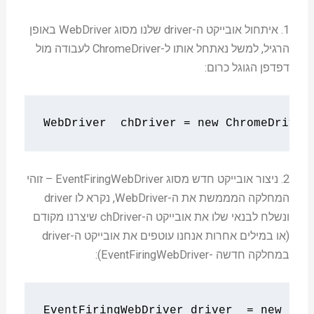
1. איתחול אובייקט ה-driver שלנו מסוג WebDriver באופן
הרגיל, למשל נאתחל אותו ל-ChromeDriver לעבודה מול
דפדפן הגוגל כרום:
WebDriver
  chDriver 
=
new
ChromeDriver
2. ניצור אובייקט חדש מסוג EventFiringWebDriver – זוהי
המחלקה המממשת את ה-WebDriver, נקרא לו driver
ונשלח לבנאי שלו את אובייקט ה-chDriver שיצרנו מקודם
(או במילים אחרות אנחנו עוטפים את אובייקט ה-driver
במחלקה חדשה -EventFiringWebDriver):
EventFiringWebDriver
 driver  
=
new
Eve