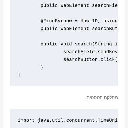
public
WebElement
 searchField
;
@FindBy
(
how 
=
How
.
ID
,
using
=
public
WebElement
 searchButton
public
void
 search
(
String
 item
		searchField
.
sendKeys
(
i
		searchButton
.
click
();
}
}
מחלקת הטסטים:
import
 java
.
util
.
concurrent
.
TimeUnit
;