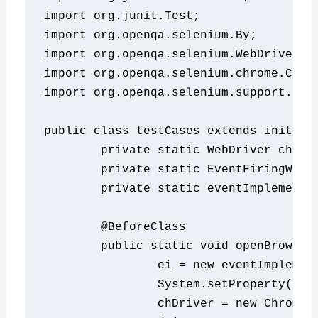
import
 org
.
junit
.
Test
;
import
 org
.
openqa
.
selenium
.
By
;
import
 org
.
openqa
.
selenium
.
WebDriver
;
import
 org
.
openqa
.
selenium
.
chrome
.
Chro
import
 org
.
openqa
.
selenium
.
support
.
eve
public
class
 testCases 
extends
 init 
{
private
static
WebDriver
 chDri
private
static
EventFiringWebD
private
static
 eventImplementa
@BeforeClass
public
static
void
 openBrowser
		ei 
=
new
 eventImplemen
System
.
setProperty
(
"we
		chDriver 
=
new
ChromeD