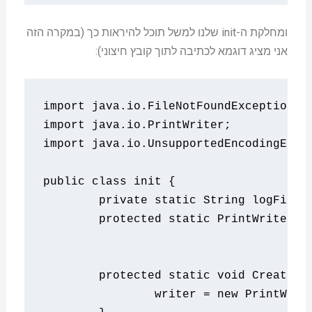
ומחלקת ה-init שלנו למשל תוכל להיראות כך (במקרה הזה
אני מציג דוגמא לכתיבה לתוך קובץ חיצוני):
import
 java
.
io
.
FileNotFoundException
;
import
 java
.
io
.
PrintWriter
;
import
 java
.
io
.
UnsupportedEncodingExce
public
class
 init 
{
private
static
String
 logFile 
protected
static
PrintWriter
 w
protected
static
void
CreateLo
		writer 
=
new
PrintWrit