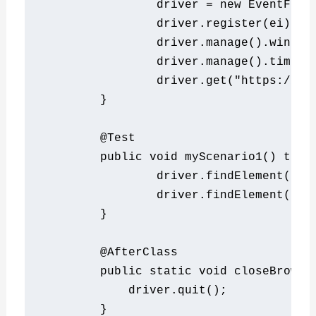
		driver 
=
new
EventFiri
		driver
.
register
(
ei
);
		driver
.
manage
().
window
		driver
.
manage
().
timeou
		driver
.
get
(
"https://ww
}
@Test
public
void
 myScenario1
()
thro
		driver
.
findElement
(
By
.
		driver
.
findElement
(
By
.
}
@AfterClass
public
static
void
 closeBrowse
	    driver
.
quit
();
}