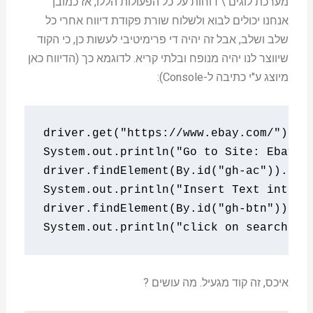
מערכת לוגים \ דוחות על כל הפעולות הללו, אז כמובן
אנחנו יכולים לבוא ולשלוח שורת פקודת דיווח אחרי כל
שלב ושלב, אבל זה יהיה די פרימיטיבי לעשות כן, כי הקוד
שיווצר לנו יהיה מנופח ובלתי קריא. לדוגמא כך (הדיווח כאן
מיוצג ע"י כתיבה ל-Console):
driver
.
get
(
"https://www.ebay.com/"
);
System
.
out
.
println
(
"Go to Site: Ebay.c
driver
.
findElement
(
By
.
id
(
"gh-ac"
)).
sen
System
.
out
.
println
(
"Insert Text into f
driver
.
findElement
(
By
.
id
(
"gh-btn"
)).
cl
System
.
out
.
println
(
"click on search bu
איכס, זה קוד מגעיל. מה עושים ?