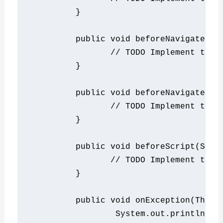
}
public
void
 beforeNavigateFor
// TODO Implement this
}
public
void
 beforeNavigateRef
// TODO Implement this
}
public
void
 beforeScript
(
Stri
// TODO Implement this
}
public
void
 onException
(
Throw
System
.
out
.
println
(
"S