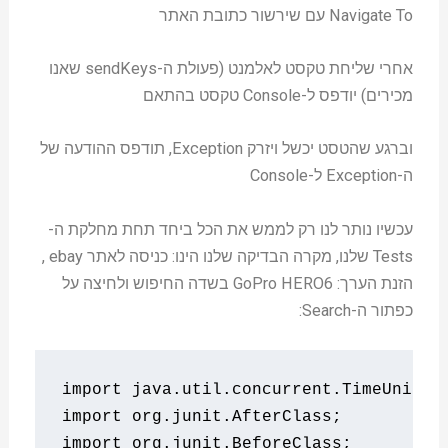
Navigate To עם שירשור כתובת האתר
אחרי שליחת טקסט לאלמנט (פעולת ה-sendKeys שאנו
מכירים) יודפס ל-Console טקסט בהתאם
וברגע שהטסט יכשל ויזרק Exception, תודפס ההודעה של
ה-Exception ל-Console
עכשיו נותר לנו רק לממש את הכל ביחד תחת מחלקת ה-
Tests שלנו, מקרה הבדיקה שלנו הינו: כניסה לאתר ebay ,
הזנת הערך: GoPro HERO6 בשדה החיפוש ולחיצה על
כפתור ה-Search:
import
 java
.
util
.
concurrent
.
TimeUnit
;
import
 org
.
junit
.
AfterClass
;
import
 org
.
junit
.
BeforeClass
;