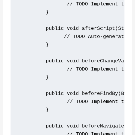
// TODO Implement this
}
public
void
 afterScript
(
Strin
// TODO Auto-generated 
}
public
void
 beforeChangeValue
// TODO Implement this
}
public
void
 beforeFindBy
(
By
 a
// TODO Implement this
}
public
void
 beforeNavigateBac
// TODO Implement this