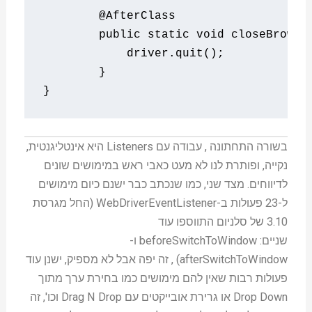
@AfterClass
public
static
void
 closeBrowse
	    driver
.
quit
();
}
}
בשורה התחתונה , עבודה עם Listeners היא אינטליגנטית,
נקייה, ופותרת לנו לא מעט כאבי ראש במימושים שונים
לדיווחים. מצד שני, כמו שנכתב כבר ישנם כיום מימושים
ל-23 פעולות ב-WebDriverEventListener (החל מגרסת
3.10 של סלניום התווספו עוד
שניים:
beforeSwitchToWindow
ו-
afterSwitchToWindow
) , זה יפה אבל לא מספיק, ישנן עוד
פעולות רבות שאין להם מימושים כמו בחירת ערך מתוך
Drop Down או גרירת אובייקטים עם Drag N Drop וכו', זה