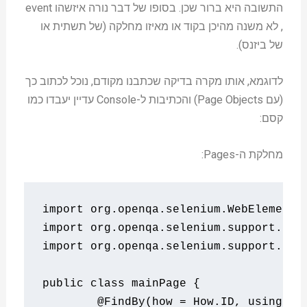
התשובה היא ברור שכן. בסופו של דבר נורה איזשהו event
, לא משנה מהיכן בקוד או מאיזו מחלקה (של תשתית או
של ביזנס).
לדוגמא, אותו מקרה בדיקה שכתבנו מקודם, נוכל לכתוב כך
(עם Page Objects) והכתיבות ל-Console עדיין יעבדו כמו
קסם:
מחלקת ה-Pages:
import
 org
.
openqa
.
selenium
.
WebElement
;
import
 org
.
openqa
.
selenium
.
support
.
Fin
import
 org
.
openqa
.
selenium
.
support
.
How
public
class
 mainPage 
{
@FindBy
(
how 
=
How
.
ID
,
using
=