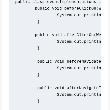
public
class
 eventImplementations 
impl
public
void
 beforeClickOn
(
WebE
System
.
out
.
println
(
"B
}
public
void
 afterClickOn
(
WebEl
System
.
out
.
println
(
"A
}
public
void
 beforeNavigateTo
(
System
.
out
.
println
(
"B
}
public
void
 afterNavigateTo
(
S
System
.
out
.
println
(
"A
}