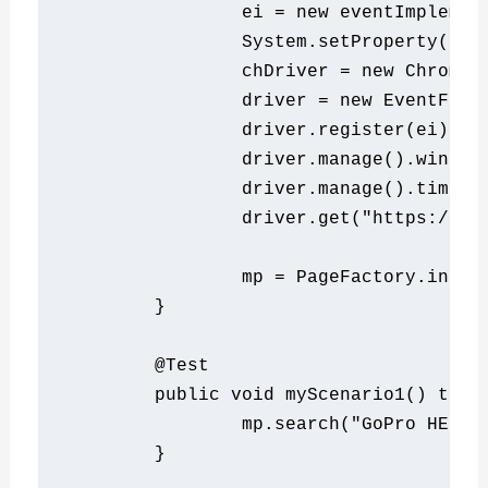
		ei 
=
new
 eventImplemen
System
.
setProperty
(
"we
		chDriver 
=
new
ChromeD
		driver 
=
new
EventFiri
		driver
.
register
(
ei
);
		driver
.
manage
().
window
		driver
.
manage
().
timeou
		driver
.
get
(
"https://ww
		mp 
=
PageFactory
.
initE
}
@Test
public
void
 myScenario1
()
thro
		mp
.
search
(
"GoPro HERO6
}