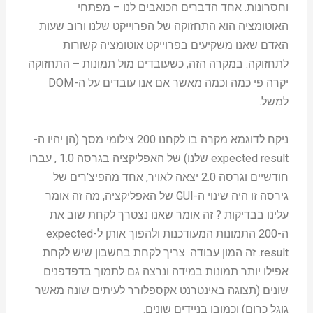
וחסרונות. אחד הדברים הכואבים לנו – מפתחי
האוטומציה הוא התחזוקה של הפרוייקט שלנו ורוב שעות
האדם שאנו משקיעים בפרוייקט אוטומציה קשורות
לתחזוקה. במקרה הזה, כשעובדים מול תמונות – התחזוקה
יקרה פי כמה וכמה מאשר אם אנו עובדים על ה-DOM
למשל.
ניקח לדוגמא מקרה בו לקחנו 200 צילומי מסך (הן יהיו ה-
expected result שלנו) של האפליקציה בגרסה 1.0 , עברו
חודשיים וגרסה 2.0 יצאה לאויר, אחד מהפיצ'רים של
גירסה זו היה שינוי ה-GUI של האפליקציה, מה זה אומר
עלינו בבדיקות ? זה אומר שאנו נצטרך לקחת שוב את
ה-200 התמונות המעודכנות ולהפוך אותן ל-expected
result. זה המון עבודה. צריך לקחת בחשבון שיש לקחת
אפילו יותר תמונות במידה ונרצה גם לתמוך בדפדפנים
שונים (תצוגה באינטרנט אקספלורר לעיתים שונה מאשר
גוגל כרום) וכמובן בניידים שונים.