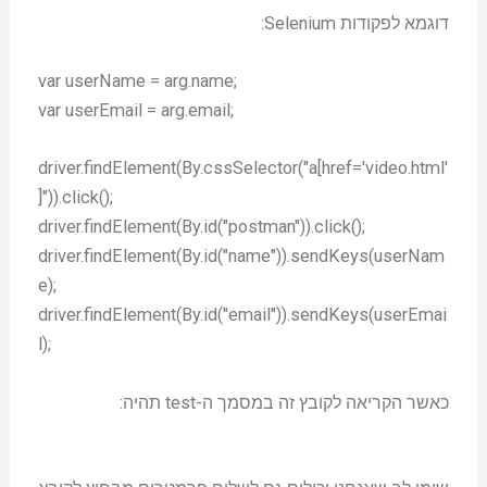
דוגמא לפקודות Selenium:
var userName = arg.name;
var userEmail = arg.email;
driver.findElement(By.cssSelector("a[href='video.html'
]")).click();
driver.findElement(By.id("postman")).click();
driver.findElement(By.id("name")).sendKeys(userNam
e);
driver.findElement(By.id("email")).sendKeys(userEmai
l);
כאשר הקריאה לקובץ זה במסמך ה-test תהיה: