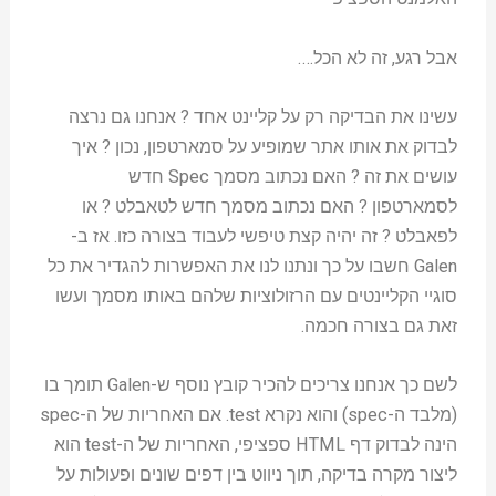
אבל רגע, זה לא הכל….
עשינו את הבדיקה רק על קליינט אחד ? אנחנו גם נרצה
לבדוק את אותו אתר שמופיע על סמארטפון, נכון ? איך
עושים את זה ? האם נכתוב מסמך Spec חדש
לסמארטפון ? האם נכתוב מסמך חדש לטאבלט ? או
לפאבלט ? זה יהיה קצת טיפשי לעבוד בצורה כזו. אז ב-
Galen חשבו על כך ונתנו לנו את האפשרות להגדיר את כל
סוגיי הקליינטים עם הרזולוציות שלהם באותו מסמך ועשו
זאת גם בצורה חכמה.
לשם כך אנחנו צריכים להכיר קובץ נוסף ש-Galen תומך בו
(מלבד ה-spec) והוא נקרא test. אם האחריות של ה-spec
הינה לבדוק דף HTML ספציפי, האחריות של ה-test הוא
ליצור מקרה בדיקה, תוך ניווט בין דפים שונים ופעולות על