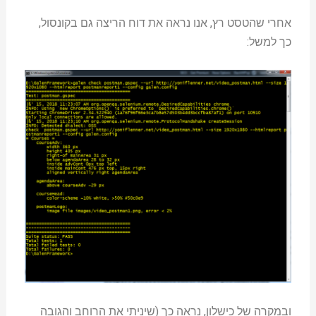
אחרי שהטסט רץ, אנו נראה את דוח הריצה גם בקונסול,
כך למשל:
ובמקרה של כישלון, נראה כך (שיניתי את הרוחב והגובה