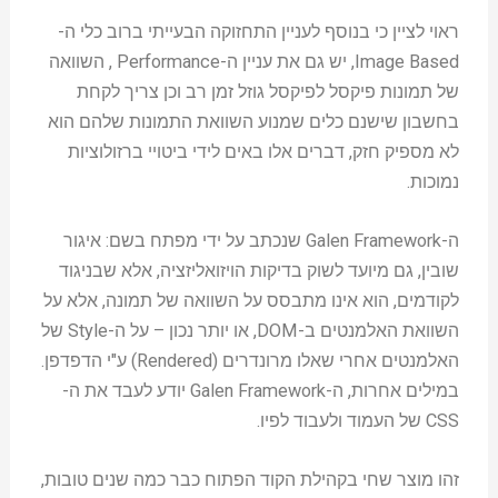
ראוי לציין כי בנוסף לעניין התחזוקה הבעייתי ברוב כלי ה-
Image Based, יש גם את עניין ה-Performance , השוואה
של תמונות פיקסל לפיקסל גוזל זמן רב וכן צריך לקחת
בחשבון שישנם כלים שמנוע השוואת התמונות שלהם הוא
לא מספיק חזק, דברים אלו באים לידי ביטויי ברזולוציות
נמוכות.
ה-Galen Framework שנכתב על ידי מפתח בשם: איגור
שובין, גם מיועד לשוק בדיקות הויזואליזציה, אלא שבניגוד
לקודמים, הוא אינו מתבסס על השוואה של תמונה, אלא על
השוואת האלמנטים ב-DOM, או יותר נכון – על ה-Style של
האלמנטים אחרי שאלו מרונדרים (Rendered) ע"י הדפדפן.
במילים אחרות, ה-Galen Framework יודע לעבד את ה-
CSS של העמוד ולעבוד לפיו.
זהו מוצר שחי בקהילת הקוד הפתוח כבר כמה שנים טובות,