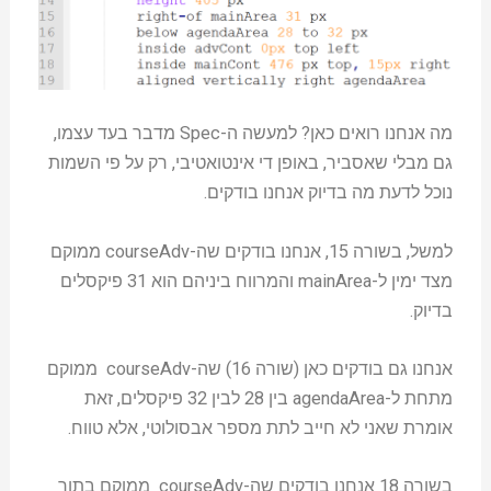
מה אנחנו רואים כאן? למעשה ה-Spec מדבר בעד עצמו,
גם מבלי שאסביר, באופן די אינטואטיבי, רק על פי השמות
נוכל לדעת מה בדיוק אנחנו בודקים.
למשל, בשורה 15, אנחנו בודקים שה-courseAdv ממוקם
מצד ימין ל-mainArea והמרווח ביניהם הוא 31 פיקסלים
בדיוק.
אנחנו גם בודקים כאן (שורה 16) שה-courseAdv ממוקם
מתחת ל-agendaArea בין 28 לבין 32 פיקסלים, זאת
אומרת שאני לא חייב לתת מספר אבסולוטי, אלא טווח.
בשורה 18 אנחנו בודקים שה-courseAdv ממוקם בתוך