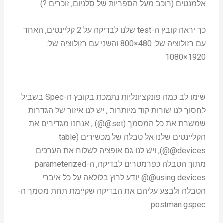
אלמנטים (רוכב מעל הספריות של סלניום, זוכרים ?)
כך יראה קובץ ה-test שלנו לבדיקה על 2 קליינטים, האחד
עם רזולוציה של: 480×800 והשני עם רזולוציה של:
1920×1080
שימו לב כמה פונקציונליות נתמכת בקובץ ה-Spec בשביל
לחסוך לנו שורות קוד מיותרות , יש לנו איזור של הגדרות
שמשרת את כל המסמך (set@@) , אנחנו מגדירים את
הקליינטים שלנו אל טבלה של מכשירים (table
devices@@), ויש לנו גם אופציה לשלוח את הערכים
מתוך הטבלה כפרמטרים לבדיקה, ה-parameterized
using devices@@ יודע לרוץ בלולאה על כל איברי
הטבלה ולבצע עליהם את הבדיקה שקיימת תחת מסמך ה-
postman.gspec