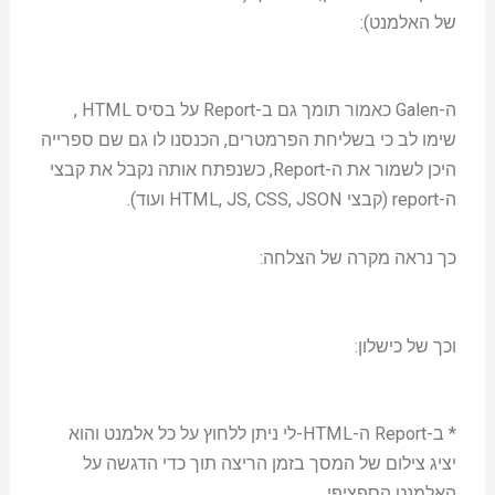
של האלמנט):
ה-Galen כאמור תומך גם ב-Report על בסיס HTML ,
שימו לב כי בשליחת הפרמטרים, הכנסנו לו גם שם ספרייה
היכן לשמור את ה-Report, כשנפתח אותה נקבל את קבצי
ה-report (קבצי HTML, JS, CSS, JSON ועוד).
כך נראה מקרה של הצלחה:
וכך של כישלון:
* ב-Report ה-HTML-לי ניתן ללחוץ על כל אלמנט והוא
יציג צילום של המסך בזמן הריצה תוך כדי הדגשה על
האלמנט הספציפי