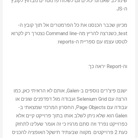
שימו לב שאנחנו יכולים גם לשלוח פרמטרים מבחוץ לקובץ
ה-JS
מכיוון שכבר הכנסנו את כל הפרמטרים אל תוך קובץ ה-
test, כשנרצה להריץ מה-Command line נצטרך רק לקרוא
לטסט עצמו עם ספריית ה-reports:
וה-Report יראה כך:
ישנם פיצ'רים נוספים ב-Galen, אותם לא הראיתי כאן, כמו
הרצה עם Selenium Grid ועבודה מול דפדפנים שונים או
עבודה עם Page Objects, החסרון המרכזי שמצאתי ב-
Galen הוא שלא ניתן לשלב אותו בתוך פרוייקט קיים אלא
כפרוייקט נפרד וזה סתם מרגיז כי זה אומר שעלינו לתחזק
כעת 2 פרוייקטים. מקווה שבעתיד תישקל האופציה להכניס