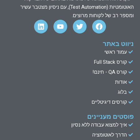
האוטומטיות (Test Automation), עם ניסיון מצטבר עשיר
ומספר רב של לקוחות מרוצים.
L
Y
T
F
i
o
w
a
n
u
i
c
k
t
t
e
ניווט באתר
e
u
t
b
עמוד ראשי
d
b
e
o
קורס Full Stack
o
r
e
i
n
k
קורס QA - חינם!
אודות
בלוג
קורסים דיגיטליים
פוסטים מעניינים
איך למצוא עבודה ללא נסיון
הדרך לאוטומציה