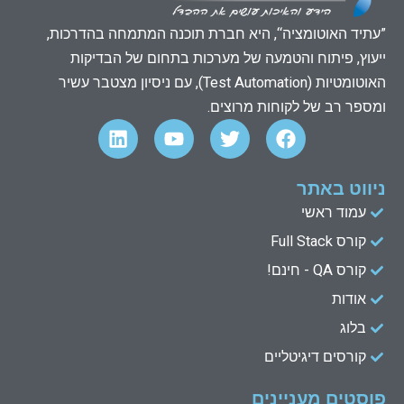
”עתיד האוטומציה“, היא חברת תוכנה המתמחה בהדרכות,
ייעוץ, פיתוח והטמעה של מערכות בתחום של הבדיקות
האוטומטיות (Test Automation), עם ניסיון מצטבר עשיר
ומספר רב של לקוחות מרוצים.
L
Y
T
F
i
o
w
a
n
u
i
c
k
t
t
e
ניווט באתר
e
u
t
b
עמוד ראשי
d
b
e
o
קורס Full Stack
o
r
e
i
n
k
קורס QA - חינם!
אודות
בלוג
קורסים דיגיטליים
פוסטים מעניינים