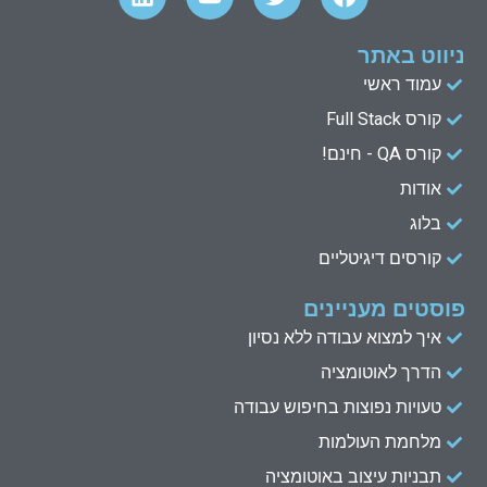
i
o
w
a
n
u
i
c
k
t
t
e
ניווט באתר
e
u
t
b
עמוד ראשי
d
b
e
o
קורס Full Stack
o
r
e
i
n
k
קורס QA - חינם!
אודות
בלוג
קורסים דיגיטליים
פוסטים מעניינים
איך למצוא עבודה ללא נסיון
הדרך לאוטומציה
טעויות נפוצות בחיפוש עבודה
מלחמת העולמות
תבניות עיצוב באוטומציה