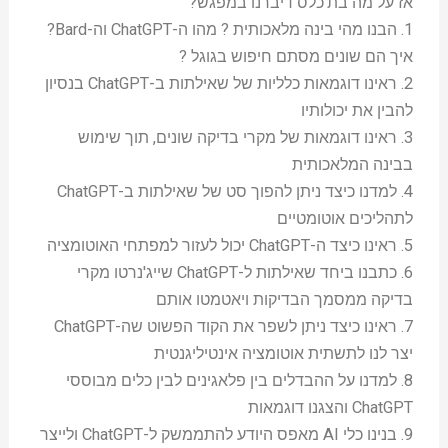
אז על מה בת'כלס דיברנו במפגש?
1. הבנו מהי בינה מלאכותית ? מהו ה-ChatGPT וה-Bard?
איך הם שונים מסתם חיפוש בגוגל ?
2. ראינו דוגמאות כלליות של שאילתות ב-ChatGPT בנסיון
להבין את יכולותיו
3. ראינו דוגמאות של מקרי בדיקה שונים, תוך שימוש
בבינה המלאכותית
4. למדנו כיצד ניתן להפוך סט של שאילתות ב-ChatGPT
לתהליכים אוטומטיים
5. ראינו כיצד ה-ChatGPT יכול לעזור למפתחי האוטומציה
6. כתבנו ביחד שאילתות ל-ChatGPT שייג'נרטו מקרי
בדיקה ממסמך הבדיקות ויאטמטו אותם
7. ראינו כיצד ניתן לשפר את הקוד הפשוט שה-ChatGPT
יצר לנו לתשתית אוטומציה אינטיליגנטית
8. למדנו על ההבדלים בין פלאגינים לבין כלים מבוססי
ChatGPT והצגנו דוגמאות
9. בנינו כלי AI מאפס היודע להתממשק ל-ChatGPT ולייצר