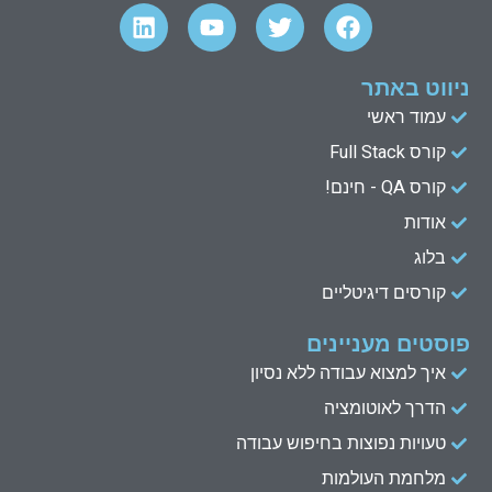
L
Y
T
F
i
o
w
a
n
u
i
c
k
t
t
e
ניווט באתר
e
u
t
b
עמוד ראשי
d
b
e
o
קורס Full Stack
o
r
e
i
n
k
קורס QA - חינם!
אודות
בלוג
קורסים דיגיטליים
פוסטים מעניינים
איך למצוא עבודה ללא נסיון
הדרך לאוטומציה
טעויות נפוצות בחיפוש עבודה
מלחמת העולמות