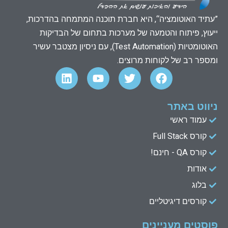
”עתיד האוטומציה“, היא חברת תוכנה המתמחה בהדרכות,
ייעוץ, פיתוח והטמעה של מערכות בתחום של הבדיקות
האוטומטיות (Test Automation), עם ניסיון מצטבר עשיר
ומספר רב של לקוחות מרוצים.
L
Y
T
F
i
o
w
a
n
u
i
c
k
t
t
e
ניווט באתר
e
u
t
b
עמוד ראשי
d
b
e
o
קורס Full Stack
o
r
e
i
n
k
קורס QA - חינם!
אודות
בלוג
קורסים דיגיטליים
פוסטים מעניינים