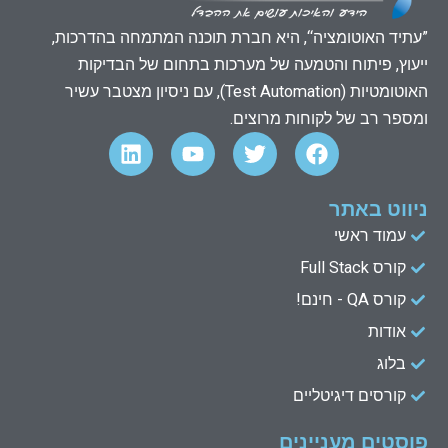
”עתיד האוטומציה“, היא חברת תוכנה המתמחה בהדרכות,
ייעוץ, פיתוח והטמעה של מערכות בתחום של הבדיקות
האוטומטיות (Test Automation), עם ניסיון מצטבר עשיר
ומספר רב של לקוחות מרוצים.
L
Y
T
F
i
o
w
a
n
u
i
c
k
t
t
e
ניווט באתר
e
u
t
b
עמוד ראשי
d
b
e
o
קורס Full Stack
o
r
e
i
n
k
קורס QA - חינם!
אודות
בלוג
קורסים דיגיטליים
פוסטים מעניינים