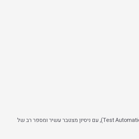
”עתיד האוטומציה“, היא חברת תוכנה המתמחה בהדרכות, ייעוץ, פיתוח והטמעה של מערכות בתחום של הבדיקות האוטומטיות (Test Automation), עם ניסיון מצטבר עשיר ומספר רב של