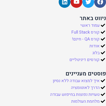
i
o
w
a
n
u
i
c
k
t
t
e
ניווט באתר
e
u
t
b
עמוד ראשי
d
b
e
o
קורס Full Stack
i
e
r
o
n
k
קורס QA - חינם!
אודות
בלוג
קורסים דיגיטליים
פוסטים מעניינים
איך למצוא עבודה ללא נסיון
הדרך לאוטומציה
טעויות נפוצות בחיפוש עבודה
מלחמת העולמות