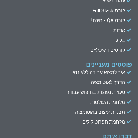
עמוד ראשי
d
b
e
o
קורס Full Stack
o
r
e
i
n
k
קורס QA - חינם!
אודות
בלוג
קורסים דיגיטליים
פוסטים מעניינים
איך למצוא עבודה ללא נסיון
הדרך לאוטומציה
טעויות נפוצות בחיפוש עבודה
מלחמת העולמות
תבניות עיצוב באוטומציה
מלחמת הפרוטוקולים
דברו איתנו