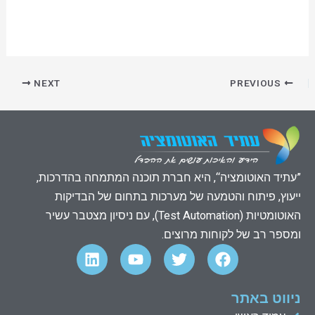
NEXT
PREVIOUS
”עתיד האוטומציה“, היא חברת תוכנה המתמחה בהדרכות,
ייעוץ, פיתוח והטמעה של מערכות בתחום של הבדיקות
האוטומטיות (Test Automation), עם ניסיון מצטבר עשיר
ומספר רב של לקוחות מרוצים.
L
Y
T
F
i
o
w
a
n
u
i
c
k
t
t
e
ניווט באתר
e
u
t
b