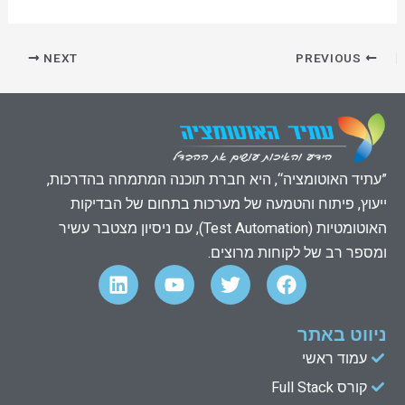
NEXT
PREVIOUS
”עתיד האוטומציה“, היא חברת תוכנה המתמחה בהדרכות,
ייעוץ, פיתוח והטמעה של מערכות בתחום של הבדיקות
האוטומטיות (Test Automation), עם ניסיון מצטבר עשיר
ומספר רב של לקוחות מרוצים.
L
Y
T
F
i
o
w
a
n
u
i
c
k
t
t
e
ניווט באתר
e
u
t
b
עמוד ראשי
d
b
e
o
קורס Full Stack
o
r
e
i