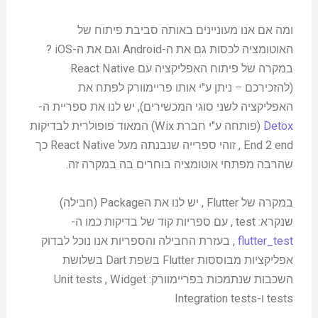
ומה אם אנו מעוניינים באותה סביבת פיתוח של
האוטומציה לכסות גם את ה-Android וגם את ה-iOS ?
במקרה של פיתוח האפליקציה עם React Native
(להזכירכם – ניתן ע"י אותו פריימוורק לפתח את
האפליקציה לשני סוגי המכשירים), יש לנו את ספריית ה-
Detox
(פותחה ע"י חברת Wix) המאוד פופולרית לבדיקות
End 2 end , זוהי ספרייה שנבנתה מעל React Native כך
שהרבה מפתחי אוטומציה בוחרים בה במקרה זה.
במקרה של Flutter , יש לנו את הPackage (חבילה)
שנקרא: test , עם ספריות קוד של בדיקות כמו ה-
flutter_test
, בעזרת החבילה והספריות אנו נוכל לבדוק
אפליקציות מבוססות Flutter בשפת Dart בשלושת
השכבות שנתמכות בפריימוורק: Unit tests , Widget
tests ו-Integration tests