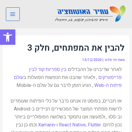
ילוג
Post
Main
תוכן
navigation
Menu
פתח סרגל
להבין את המפתחים, חלק 3
מאת
יוני פלנר
|
13/12/2020
לאחר שדיברנו על ההבדלים
בין ספריות קוד לבין
פריימוורקים
, ולאחר שהבנו את הנפשות הפועלות ב
עולם
פיתוח ה-Web
, הגיע הזמן לדבר גם על עולם ה-Mobile.
אז חברים, בפוסט זה אנחנו נדבר על כלי הפיתוח שעומדים
לרשות מפתחי המוצר של המכשירים הניידים ב-Android
וב-iOS , ולמעשה אנו נתמקד בשלושה הפופולריים ביותר
נכון להיום:
Flutter
,
React Native
ו-
Xamarin
וכמו כן נבין