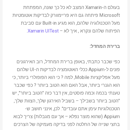
בעולם ה-Xamarin המצב לא כל כך שונה, המפתחת
Microsoft פיתחה גם היא פריימוורק לבדיקות אוטומטיות
מעל הטכנולוגיה שלהם, הוא מגיע Built-in עם סביבת
הפיתוח שלהם ונקרא , איך לא –
Xamarin UITest
.
ברירת המחדל:
כפי שכבר כתבתי, באופן ברירת המחדל, רוב האירגונים
פונים ל-Appium ככלי האוטומציה לבדיקות ה-UI שלהם
מעל אפליקציות Mobile, למה ? כי הוא הפופולרי ביותר, כי
הוא הגנרי ביותר, אבל האם הוא הטוב ביותר ? כפי שכבר
טענתי בכמה וכמה פוסטים, אין דבר כזה "הטוב ביותר", יש
"הטוב ביותר בשבילך – בשביל האירגון שלך, הצוות שלך,
הטכנולוגיות עימן אתם עובדים". לכן, אינני חושב ש-
Appium (שהוא מוצר נפלא – אך עם מגבלות) צריך לבוא
בחצי שנייה של החלטה לפני בדיקה מעמיקה של הצרכים