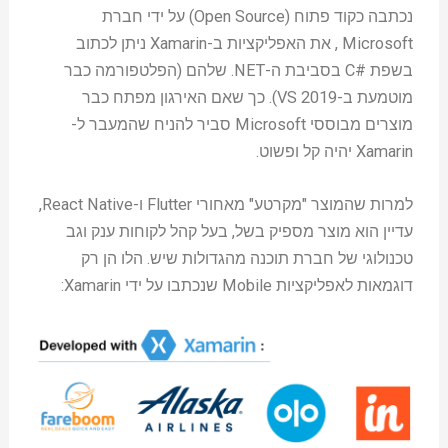
נכתבה כקוד פתוח (Open Source) על ידי חברת
Microsoft , את האפליקציות ב-Xamarin ניתן לכתוב
בשפת #C בסביבת ה-NET. שלהם (הפלטפורמה כבר
מוטמעת ב-VS 2019). כך שאם האירגון מפתח כבר
מוצרים מבוססי Microsoft סביר להניח שהמעבר ל-
Xamarin יהיה קל ופשוט.
למרות שהמוצר "מקרטע" מאחורי Flutter ו-React Native,
עדיין הוא מוצר מספיק בשל, בעל קהל לקוחות ענק וגב
טכנולוגי של חברת תוכנה מהגדולות שיש. הלו הן רק
דוגמאות לאפליקציות Mobile שנכתבו על ידי Xamarin: