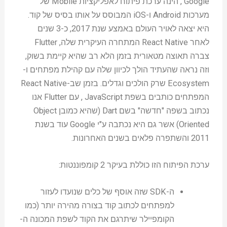
Google , הינה ערכת פיתוח לאפליקציות Mobile של
מערכות Android ו-iOS המבוסס על אותו בסיס של קוד.
היא יצאה לאויר העולם באמצע שנת 2017, כ-3 שנים
לאחר React Native המתחרה העיקרית שלה, Flutter
צברה תאוצה מטאורית בזמן הלא רב שהיא קיימת בשוק,
וזה נראה שהעתיד הולך לכיוון שלה עם קהילת מפתחים ו-
Ecosystem שרק הולכים וגדלים. בזמן שב-React Native
המפתחים כותבים בשפת JavaScript , עם Flutter אנו
נכתוב בשפה "חדשה" בשם Dart (שהיא כמובן Object
Oriented) אשר גם היא נכתבה ע"י Google עוד בשנת
2011 והשתפרה פלאים בשנים האחרונות.
ערכת הפיתוח הזו כוללת בעיקר 2 קומפוננטות:
ה-SDK שזה אוסף של כלים שנועדו לעזור
למפתחים לכתוב קוד בצורה מהירה יותר (כמו
הקומפיילר שיתרגם את הקוד לשפת המכונה ה-