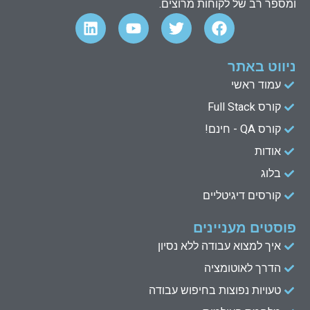
ומספר רב של לקוחות מרוצים.
L
Y
T
F
i
o
w
a
n
u
i
c
k
t
t
e
ניווט באתר
e
u
t
b
עמוד ראשי
d
b
e
o
קורס Full Stack
o
r
e
i
n
k
קורס QA - חינם!
אודות
בלוג
קורסים דיגיטליים
פוסטים מעניינים
איך למצוא עבודה ללא נסיון
הדרך לאוטומציה
טעויות נפוצות בחיפוש עבודה