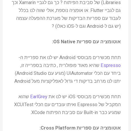
Libraries) של סביבת הפיתוח ? כך גם לגביי Xamarin וכך
גם לגביי Flutter. או אופציה נוספת, אולי שווה לנו בכלל
לעבוד עם ספריות הבדיקות של מערכת ההפעלה עצמה
(יש גם ל-Android וגם ל-iOS כאלו) ?
אוטומציה עם ספריות OS Native:
תחת מכשירים מבוססי Android יש לנו את ספריית ה-
Espresso
שהיא מאוד פופולרית , כתיבה בספרייה זו,
ביחד עם הכלי UIAutomator (מגיע עם Android Studio)
יתנו לנו מרחב בדיקות די גדול לאפליקציות מעל Android
תחת מכשירים מבוססי iOS יש לנו את
EarlGrey
שהוא
המקביל של Espresso ואיתו עובדים עם הכלי XCUITest
שמגיע כבר Built-in עם סביבת הפיתוח XCode.
אוטומציה עם ספריות Cross Platform: