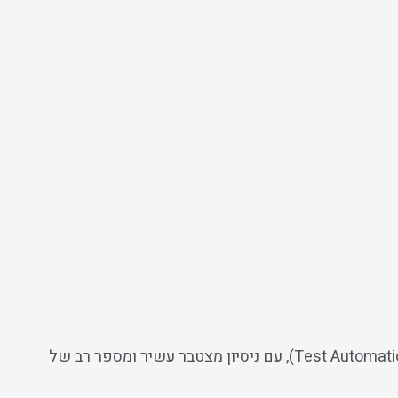
”עתיד האוטומציה“, היא חברת תוכנה המתמחה בהדרכות, ייעוץ, פיתוח והטמעה של מערכות בתחום של הבדיקות האוטומטיות (Test Automation), עם ניסיון מצטבר עשיר ומספר רב של