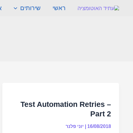
ילוג
ראשי
שירותים
א
תוכן
Test
Automation
Test Automation Retries –
Retries
Part 2
–
Part
16/08/2018
|
יוני פלנר
2