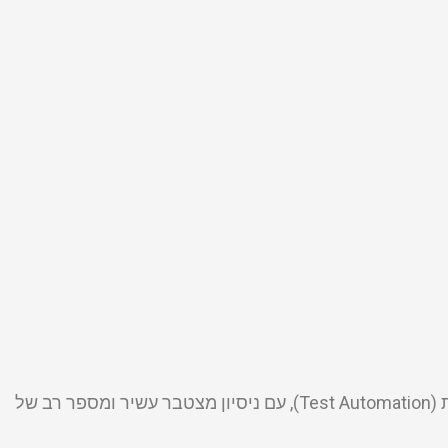
”עתיד האוטומציה“, היא חברת תוכנה המתמחה בהדרכות, ייעוץ, פיתוח והטמעה של מערכות בתחום של הבדיקות האוטומטיות (Test Automation), עם ניסיון מצטבר עשיר ומספר רב של