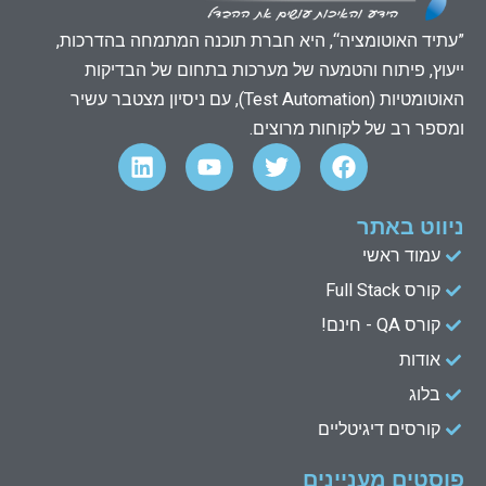
”עתיד האוטומציה“, היא חברת תוכנה המתמחה בהדרכות,
ייעוץ, פיתוח והטמעה של מערכות בתחום של הבדיקות
האוטומטיות (Test Automation), עם ניסיון מצטבר עשיר
ומספר רב של לקוחות מרוצים.
L
Y
T
F
i
o
w
a
n
u
i
c
k
t
t
e
ניווט באתר
e
u
t
b
עמוד ראשי
d
b
e
o
קורס Full Stack
o
r
e
i
n
k
קורס QA - חינם!
אודות
בלוג
קורסים דיגיטליים
פוסטים מעניינים