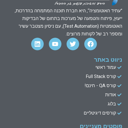
”עתיד האוטומציה“, היא חברת תוכנה המתמחה בהדרכות,
ייעוץ, פיתוח והטמעה של מערכות בתחום של הבדיקות
האוטומטיות (Test Automation), עם ניסיון מצטבר עשיר
ומספר רב של לקוחות מרוצים.
L
Y
T
F
i
o
w
a
n
u
i
c
k
t
t
e
ניווט באתר
e
u
t
b
עמוד ראשי
d
b
e
o
קורס Full Stack
o
r
e
i
n
k
קורס QA - חינם!
אודות
בלוג
קורסים דיגיטליים
פוסטים מעניינים