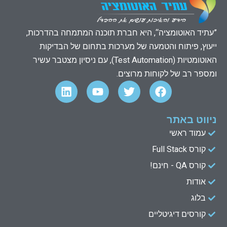
”עתיד האוטומציה“, היא חברת תוכנה המתמחה בהדרכות,
ייעוץ, פיתוח והטמעה של מערכות בתחום של הבדיקות
האוטומטיות (Test Automation), עם ניסיון מצטבר עשיר
ומספר רב של לקוחות מרוצים.
L
Y
T
F
i
o
w
a
n
u
i
c
k
t
t
e
ניווט באתר
e
u
t
b
עמוד ראשי
d
b
e
o
קורס Full Stack
o
r
e
i
n
k
קורס QA - חינם!
אודות
בלוג
קורסים דיגיטליים