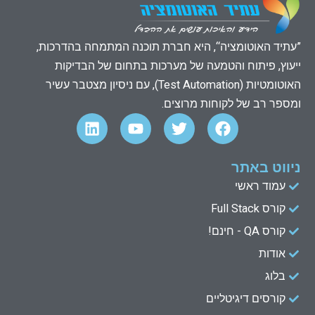
”עתיד האוטומציה“, היא חברת תוכנה המתמחה בהדרכות,
ייעוץ, פיתוח והטמעה של מערכות בתחום של הבדיקות
האוטומטיות (Test Automation), עם ניסיון מצטבר עשיר
ומספר רב של לקוחות מרוצים.
L
Y
T
F
i
o
w
a
n
u
i
c
k
t
t
e
ניווט באתר
e
u
t
b
עמוד ראשי
d
b
e
o
קורס Full Stack
o
r
e
i
n
k
קורס QA - חינם!
אודות
בלוג
קורסים דיגיטליים