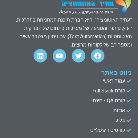
”עתיד האוטומציה“, היא חברת תוכנה המתמחה בהדרכות,
ייעוץ, פיתוח והטמעה של מערכות בתחום של הבדיקות
האוטומטיות (Test Automation), עם ניסיון מצטבר עשיר
ומספר רב של לקוחות מרוצים.
L
Y
T
F
i
o
w
a
n
u
i
c
k
t
t
e
ניווט באתר
e
u
t
b
עמוד ראשי
d
b
e
o
קורס Full Stack
o
r
e
i
n
k
קורס QA - חינם!
אודות
בלוג
קורסים דיגיטליים