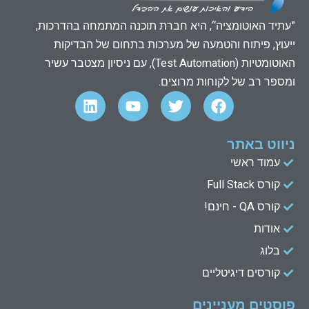
”עתיד האוטומציה“, היא חברת תוכנה המתמחה בהדרכות,
ייעוץ, פיתוח והטמעה של מערכות בתחום של הבדיקות
האוטומטיות (Test Automation), עם ניסיון מצטבר עשיר
ומספר רב של לקוחות מרוצים.
L
Y
T
F
i
o
w
a
n
u
i
c
k
t
t
e
ניווט באתר
e
u
t
b
עמוד ראשי
d
b
e
o
קורס Full Stack
o
r
e
i
n
k
קורס QA - חינם!
אודות
בלוג
קורסים דיגיטליים
פוסטים מעניינים