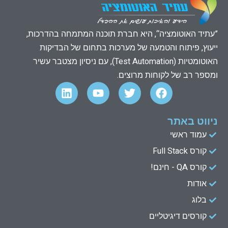
”עתיד האוטומציה“, היא חברת תוכנה המתמחה בהדרכות,
ייעוץ, פיתוח והטמעה של מערכות בתחום של הבדיקות
האוטומטיות (Test Automation), עם ניסיון מצטבר עשיר
ומספר רב של לקוחות מרוצים.
L
Y
T
F
i
o
w
a
n
u
i
c
k
t
t
e
ניווט באתר
e
u
t
b
עמוד ראשי
d
b
e
o
קורס Full Stack
o
r
e
i
n
k
קורס QA - חינם!
אודות
בלוג
קורסים דיגיטליים