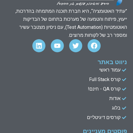
”עתיד האוטומציה“, היא חברת תוכנה המתמחה בהדרכות,
ייעוץ, פיתוח והטמעה של מערכות בתחום של הבדיקות
האוטומטיות (Test Automation), עם ניסיון מצטבר עשיר
ומספר רב של לקוחות מרוצים.
L
Y
T
F
i
o
w
a
n
u
i
c
k
t
t
e
ניווט באתר
e
u
t
b
עמוד ראשי
d
b
e
o
קורס Full Stack
o
r
e
i
n
k
קורס QA - חינם!
אודות
בלוג
קורסים דיגיטליים
פוסטים מעניינים