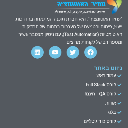
”עתיד האוטומציה“, היא חברת תוכנה המתמחה בהדרכות,
ייעוץ, פיתוח והטמעה של מערכות בתחום של הבדיקות
האוטומטיות (Test Automation), עם ניסיון מצטבר עשיר
ומספר רב של לקוחות מרוצים.
L
Y
T
F
i
o
w
a
n
u
i
c
k
t
t
e
ניווט באתר
e
u
t
b
עמוד ראשי
d
b
e
o
קורס Full Stack
o
r
e
i
n
k
קורס QA - חינם!
אודות
בלוג
קורסים דיגיטליים