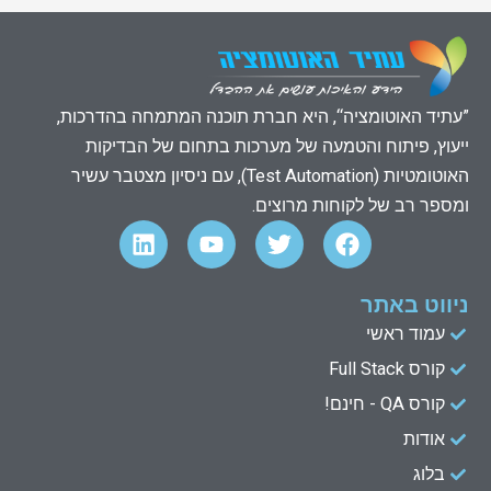
”עתיד האוטומציה“, היא חברת תוכנה המתמחה בהדרכות,
ייעוץ, פיתוח והטמעה של מערכות בתחום של הבדיקות
האוטומטיות (Test Automation), עם ניסיון מצטבר עשיר
ומספר רב של לקוחות מרוצים.
L
Y
T
F
i
o
w
a
n
u
i
c
k
t
t
e
ניווט באתר
e
u
t
b
עמוד ראשי
d
b
e
o
קורס Full Stack
o
r
e
i
n
k
קורס QA - חינם!
אודות
בלוג