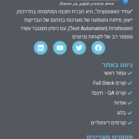
”עתיד האוטומציה“, היא חברת תוכנה המתמחה בהדרכות,
ייעוץ, פיתוח והטמעה של מערכות בתחום של הבדיקות
האוטומטיות (Test Automation), עם ניסיון מצטבר עשיר
ומספר רב של לקוחות מרוצים.
L
Y
T
F
i
o
w
a
n
u
i
c
k
t
t
e
ניווט באתר
e
u
t
b
עמוד ראשי
d
b
e
o
קורס Full Stack
o
r
e
i
n
k
קורס QA - חינם!
אודות
בלוג
קורסים דיגיטליים
פוסטים מעניינים