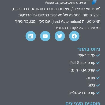
”עתיד האוטומציה“, היא חברת תוכנה המתמחה בהדרכות,
ייעוץ, פיתוח והטמעה של מערכות בתחום של הבדיקות
האוטומטיות (Test Automation), עם ניסיון מצטבר עשיר
ומספר רב של לקוחות מרוצים.
L
Y
T
F
i
o
w
a
n
u
i
c
k
t
t
e
ניווט באתר
e
u
t
b
עמוד ראשי
d
b
e
o
קורס Full Stack
o
r
e
i
n
k
קורס QA - חינם!
אודות
בלוג
קורסים דיגיטליים
פוסטים מעניינים