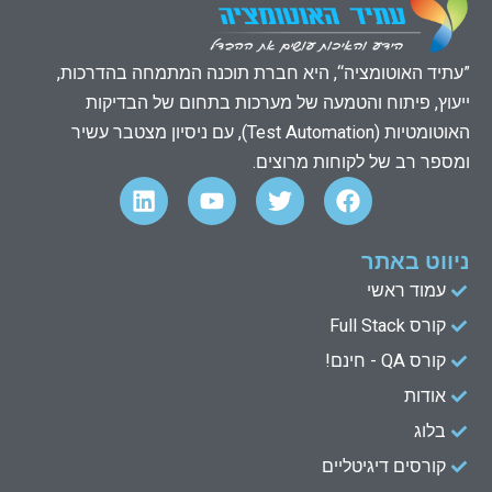
”עתיד האוטומציה“, היא חברת תוכנה המתמחה בהדרכות,
ייעוץ, פיתוח והטמעה של מערכות בתחום של הבדיקות
האוטומטיות (Test Automation), עם ניסיון מצטבר עשיר
ומספר רב של לקוחות מרוצים.
L
Y
T
F
i
o
w
a
n
u
i
c
k
t
t
e
ניווט באתר
e
u
t
b
עמוד ראשי
d
b
e
o
קורס Full Stack
o
r
e
i
n
k
קורס QA - חינם!
אודות
בלוג
קורסים דיגיטליים