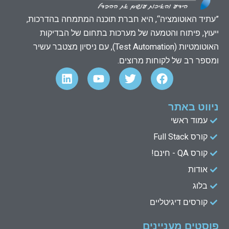
”עתיד האוטומציה“, היא חברת תוכנה המתמחה בהדרכות,
ייעוץ, פיתוח והטמעה של מערכות בתחום של הבדיקות
האוטומטיות (Test Automation), עם ניסיון מצטבר עשיר
ומספר רב של לקוחות מרוצים.
L
Y
T
F
i
o
w
a
n
u
i
c
k
t
t
e
ניווט באתר
e
u
t
b
עמוד ראשי
d
b
e
o
קורס Full Stack
o
r
e
i
n
k
קורס QA - חינם!
אודות
בלוג
קורסים דיגיטליים
פוסטים מעניינים