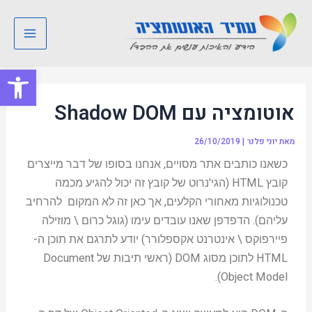
ילוג
Post
Main
תוכן
navigation
Menu
פתח סרגל
אוטומציה עם Shadow DOM
מאת
יוני פלנר
|
26/10/2019
כשאנו כותבים אתר מסויים, אנחנו בסופו של דבר מייצרים
קובץ HTML (הגי'נרוט של קובץ זה יכול להגיע מכמה
טכנולוגיות מאחורי הקלעים, אך כאן זה לא המקום להרחיב
עליהם). הדפדפן שאנו עובדים עימו (גוגל כרום \ מוזילה
פיירפוקס \ אינטרנט אקספלורר) יודע לתרגם את תוכן ה-
HTML לתוכן מסוג DOM (ראשי תיבות של Document
Object Model).