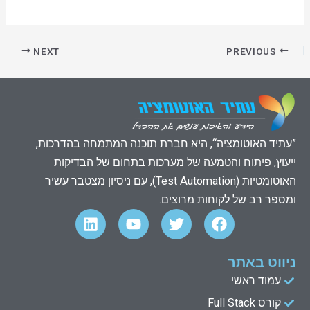
NEXT
PREVIOUS
”עתיד האוטומציה“, היא חברת תוכנה המתמחה בהדרכות,
ייעוץ, פיתוח והטמעה של מערכות בתחום של הבדיקות
האוטומטיות (Test Automation), עם ניסיון מצטבר עשיר
ומספר רב של לקוחות מרוצים.
L
Y
T
F
i
o
w
a
n
u
i
c
k
t
t
e
ניווט באתר
e
u
t
b
עמוד ראשי
d
b
e
o
קורס Full Stack
o
r
e
i