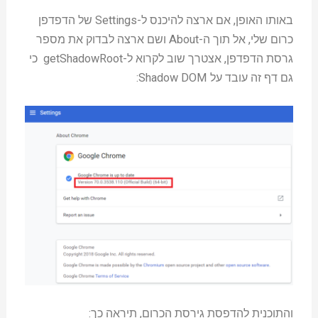
באותו האופן, אם ארצה להיכנס ל-Settings של הדפדפן
כרום שלי, אל תוך ה-About ושם ארצה לבדוק את מספר
גרסת הדפדפן, אצטרך שוב לקרוא ל-getShadowRoot כי
גם דף זה עובד על Shadow DOM:
והתוכנית להדפסת גירסת הכרום, תיראה כך: