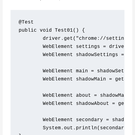
@Test
public
void
Test01
() 
{
        driver
.
get
(
"chrome://settings/
WebElement
 settings 
=
 driver
.
f
WebElement
 shadowSettings 
=
 ge
WebElement
 main 
=
 shadowSettin
WebElement
 shadowMain 
=
 getSha
WebElement
 about 
=
 shadowMain
.
WebElement
 shadowAbout 
=
 getSh
WebElement
 secondary 
=
 shadowA
System
.
out
.
println
(
secondary
.
g