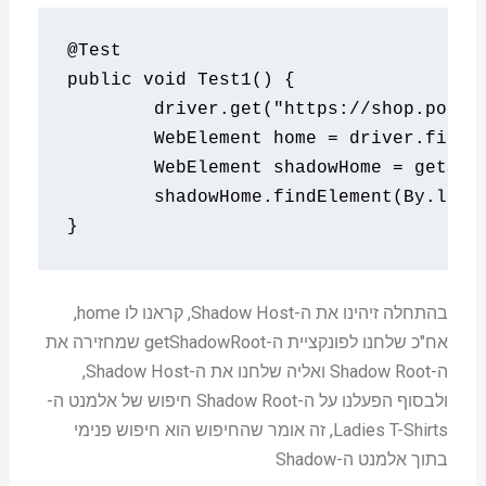
@Test
public
void
Test1
() 
{
	driver
.
get
(
"https://shop.polym
WebElement
 home 
=
 driver
.
findE
WebElement
 shadowHome 
=
 getSha
	shadowHome
.
findElement
(
By
.
link
}
בהתחלה זיהינו את ה-Shadow Host, קראנו לו home,
אח"כ שלחנו לפונקציית ה-getShadowRoot שמחזירה את
ה-Shadow Root ואליה שלחנו את ה-Shadow Host,
ולבסוף הפעלנו על ה-Shadow Root חיפוש של אלמנט ה-
Ladies T-Shirts, זה אומר שהחיפוש הוא חיפוש פנימי
בתוך אלמנט ה-Shadow