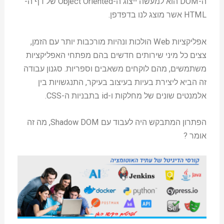
ה-DOM הוא למעשה ייצוג ה-Object Oriented של דף ה-
HTML אשר מוצג לנו בדפדפן.
אפליקציות Web הולכות ונהיות מורכבות יותר עם הזמן,
צצים כל מיני שירותים חדשים בהם מפתחי האפליקציות
משתמשים, מהם לוקחים משאבים וספריות. סגנון עבודה
זה הביא ליצירת בעיות בעיצוב בעיקר, התנגשויות בין
אלמנטים שונים של מחלקות ו-id בתבניות ה-CSS.
הפתרון המתבקש היה לעבוד עם Shadow DOM, מה זה
אומר ?