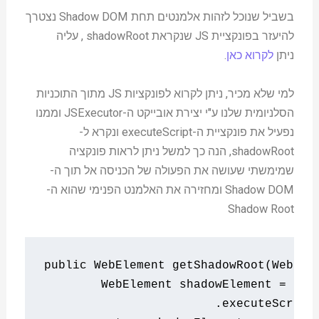
בשביל שנוכל לזהות אלמנטים תחת Shadow DOM נצטרך
להיעזר בפונקציית JS שנקראת shadowRoot , עליה
ניתן
לקרוא כאן
.
למי שלא מכיר, ניתן לקרוא לפונקציות JS מתוך התוכניות
הסלניומית שלנו ע"י יצירת אובייקט ה-JSExecutor וממנו
נפעיל את פונקציית ה-executeScript ונקרא ל-
shadowRoot, הנה כך למשל ניתן לראות פונקציה
שמימשתי שעושה את הפעולה של הכניסה אל תוך ה-
Shadow DOM ומחזירה את האלמנט הפנימי שהוא ה-
Shadow Root
public
WebElement
 getShadowRoot
(
WebEle
WebElement
 shadowElement 
=
(
We
.
executeScript