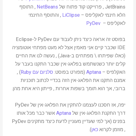
JetBrains , פרוייקט קוד פתוח של
NetBeans
, התוסף
הלא חינמי לאקליפס –
LiClipse
, והתוסף החינמי
לאקליפס –
PyDev
בפוסט זה אראה כיצד ניתן לעבוד עם PyDev ל-Eclipse
IDE שכבר קיים אני מאמין אצל לא מעט מפתחי אוטומציה
(כאלו שפיתחו \ מפתחים ב-Java) , נעשה לנו את החיים
קלים יותר כשנשתמש בפלאג-אין שכבר התקנו בעבר על
האקלפיס –
Aptana
(מפורט בפוסט:
סלניום עם Ruby
) ,
אמנם התקנו את הפלאג-אין הזה בכדיי לכתוב תוכניות
ברובי, אך הוא תומך בשפות אחרות , פייתון היא אחת מהן.
יפה, אז חסכנו לעצמנו להתקין את הפלאג-אין של PyDev
דרך התקנת הפלאג-אין של
Aptana
אשר כבר מכל אותו
בפנים (אך למי שעדיין מעוניין לדעת כיצד מתקינים PyDev
, מוזמן לקרוא
כאן
).