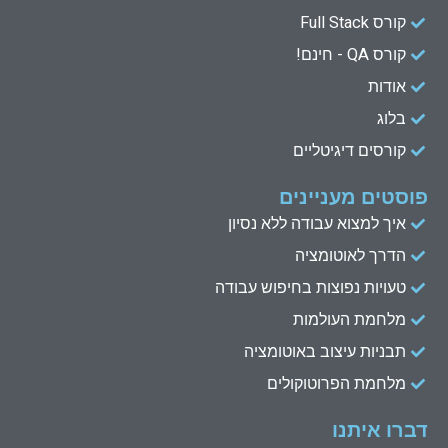
d
b
e
o
קורס Full Stack
o
r
e
i
n
k
קורס QA - חינם!
אודות
בלוג
קורסים דיגיטליים
פוסטים מעניינים
איך למצוא עבודה ללא נסיון
הדרך לאוטומציה
טעויות נפוצות בחיפוש עבודה
מלחמת העולמות
תבניות עיצוב באוטומציה
מלחמת הפרוטוקולים
דברו איתנו