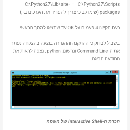
C:\Python27\Scripts ו – C:\Python27\Lib\site-
packages (שימו לב כי צריך להפריד את הערכים ב-;)
כעת הקישו 4 פעמים על OK עד שתצאו למסך הראשי.
בשביל לבדוק כי ההתקנה וההגדרה בוצעה בהצלחה נפתח
את ה-Command Line ונרשום: python , נצפה לראות את
ההודעה הבאה:
הכרת ה-Interactive Shell של השפה