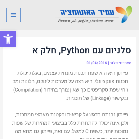
ילוג
Post
Main
תוכן
navigation
Menu
פתח סרגל
סלניום עם Python, חלק א
מאת
יוני פלנר
|
01/04/2016
פייתון היא היא שפת תכנות מונחית עצמים, בעלת יכולת
תכנות פונקציונלי, היא רצה על מערכות לינוקס, חלונות ומק.
זוהי שפת סקריפטים כך שאין צורך בהידור (Compilation)
ובקישור (Linkage) של תוכניות.
פייתון נבנתה בדגש על קריאוּת והקטנת מאמצי המתכנת,
ולכן אינה יכולה להתחרות כלל בביצועי המהירות של שפות
נמוכות יותר, כשפת C למשל. עם זאת, פייתון גם מתאימה