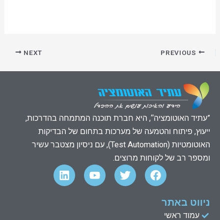
NEXT
PREVIOUS
”עתיד האוטומציה“, היא חברת תוכנה המתמחה בהדרכות,
ייעוץ, פיתוח והטמעה של מערכות בתחום של הבדיקות
האוטומטיות (Test Automation), עם ניסיון מצטבר עשיר
ומספר רב של לקוחות מרוצים.
L
Y
T
F
i
o
w
a
n
u
i
c
k
t
t
e
ניווט באתר
e
u
t
b
עמוד ראשי