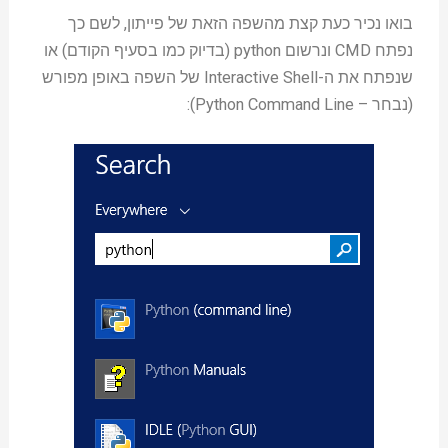
בואו נכיר כעת קצת מהשפה הזאת של פייתון, לשם כך
נפתח CMD ונרשום python (בדיוק כמו בסעיף הקודם) או
שנפתח את ה-Interactive Shell של השפה באופן מפורש
(נבחר – Python Command Line):