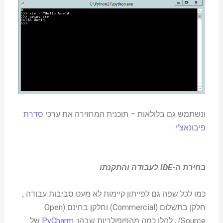
ונשתמש גם בלולאות – תוכנית המחזירה את ערכי
סדרת
פיבונאצ'י
:
בחירת ה-IDE לעבודה והתקנתו
כמו לכל שפה גם לפייתון קיימות לא מעט סביבות עבודה ,
חלקן בתשלום (Commercial) וחלקן בחינם (Open
Source) , להלן כמה מהפופולריות שבהן:
PyCharm
של