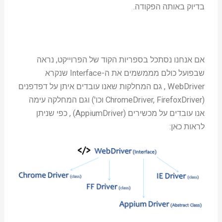
בדיוק באותה הפקודה.
אם אנחנו נסתכל בספריות הקוד של הפרוייקט, נראה
שבפועל כולם מממשמים את ה-Interface שנקרא
WebDriver , גם המחלקות שאנו עובדים איתן על דפדפנים
(ChromeDriver, FirefoxDriver וכו') וגם המחלקה עימה
אנו עובדים על מכשירים (AppiumDriver) , כפי שניתן
לראות כאן: