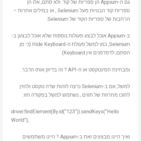
גם ה-Appium הן ספריות של קוד. ולא סתם, אלו הן
ספריות קוד הבנויות מעל Selenium , או במילים אחרות –
הרחבות של ספריות הקוד של Selenium.
ב-Appium אוכל לבצע פעולות נוספות שלא אוכל לבצען ב-
Selenium, כמו למשל פעולת ה-Hide Keyboard (כי מן
הסתם, לדפדפנים אין Keyboard)
ומבחינת הסינטקסט או ה-API ? זה בדיוק אותו הדבר.
למשל, אם ב-Selenium נרצה לזהות שדה טקסט ולהזין
לתוכו מחרוזת של תווים , נשתמש למשל בפקודה הזו:
driver.findElement(By.id(“123”)).sendKeys(“Hello
World”);
ואיך היינו מבצעים זאת ב-Appium ? היינו משתמשים