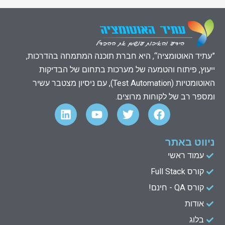
”עתיד האוטומציה“, היא חברת תוכנה המתמחה בהדרכות,
ייעוץ, פיתוח והטמעה של מערכות בתחום של הבדיקות
האוטומטיות (Test Automation), עם ניסיון מצטבר עשיר
ומספר רב של לקוחות מרוצים.
L
Y
T
F
i
o
w
a
n
u
i
c
k
t
t
e
ניווט באתר
e
u
t
b
עמוד ראשי
d
b
e
o
קורס Full Stack
o
r
e
i
n
k
קורס QA - חינם!
אודות
בלוג