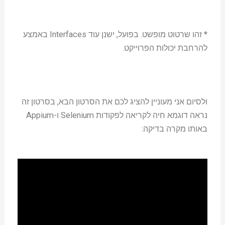
* זהו שרטוט מופשט. בפועל, ישנן עוד Interfaces באמצע
להרחבת יכולות הפרוייקט.
ולסיום אני מעוניין להציג לכם את הסרטון הבא, בסרטון זה
נראה דוגמא חיה לקריאה לפקודות Selenium ו-Appium
באותו מקרה בדיקה: