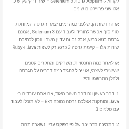
לקרוא ל-Appium גרסת Selenium 3 – שזה די קישקוש כי
אלו שני פרוייקטים שונים.
אז החדשות הן, שלפני כמה ימים יצאה הגרסה המיוחלת,
סוף סוף אפשר להוריד ולעבוד עם Selenium 3 , אמנם
גרסת בטא כרגע, אבל גם זה עדיין משהו. ונכון לכתיבת
שורות אלו – קיימת גרסה 3 כרגע רק לשפות Java ו-Ruby.
אז לאחר כמה התנסויות, משחקים ומחקרים קטנים
שעשיתי לעצמי, אני יכול להגיד כמה דברים על הגרסה
ולהלן התרשמויותיי:
1. דבר ראשון וזה דבר חשוב מאוד, אם אתם עובדים ב-
Java ומותקנת אצלכם גרסה נמוכה מ-8 – לא תוכלו לעבוד
עם סלניום 3.
2. התמיכה בדרייבר של פיירפוקס עדיין נשארה תחת