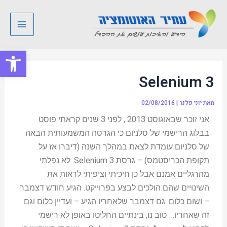
ילוג
Post
Main
תוכן
navigation
Menu
פתח סרגל
Selenium 3
מאת
יוני פלנר
|
02/08/2016
אני זוכר שבאוגוסט 2013 , לפני 3 שנים קראתי פוסט
בבלוג הרישמי של סלניום כי הגרסה המשמעותית הבאה
של סלניום עומדת לצאת במהלך השנה (דיברו אז על
תקופת הכריסטמס) – גרסת Selenium 3. לא נפלתי
מהרגליים אמנם אבל כן חיכיתי וציפיתי לראות את
השינויים שהם הולכים לבצע בפרוייקט. הגיע חודש דצמבר
– ושום כלום. גם דצמבר שלאחריו הגיע – ועדיין כלום וגם
זה שאחריו… טוב נו, בינתיים החליטו באופן לא רישמי