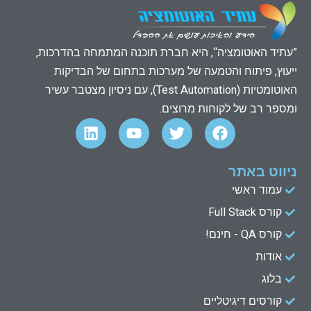
”עתיד האוטומציה“, היא חברת תוכנה המתמחה בהדרכות,
ייעוץ, פיתוח והטמעה של מערכות בתחום של הבדיקות
האוטומטיות (Test Automation), עם ניסיון מצטבר עשיר
ומספר רב של לקוחות מרוצים.
L
Y
T
F
i
o
w
a
n
u
i
c
k
t
t
e
ניווט באתר
e
u
t
b
עמוד ראשי
d
b
e
o
קורס Full Stack
o
r
e
i
n
k
קורס QA - חינם!
אודות
בלוג
קורסים דיגיטליים