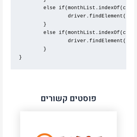
else
if
(
monthList
.
indexOf
(
calM
		driver
.
findElement
(
By
.
}
else
if
(
monthList
.
indexOf
(
calM
		driver
.
findElement
(
By
.
}
}
פוסטים קשורים