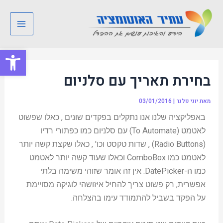
ילוג
Post
Main
תוכן
navigation
Menu
פתח סרגל
בחירת תאריך עם סלניום
מאת
יוני פלנר
|
03/01/2016
באפליקציה שלנו אנו נתקלים בפקדים שונים , כאלו שפשוט
לאטמט (To Automate) עם סלניום כמו כפתורי רדיו
(Radio Buttons) , שדות טקסט וכו' , כאלו שקצת קשה יותר
לאטמט כמו ComboBox וכאלו שעוד קשה יותר לאטמט
כמו ה-DatePicker. אין זה אומר שזוהי משימה בלתי
אפשרית, רק פשוט צריך להחיל איזושהי לוגיקה מסויימת
על הפקד בשביל להתמודד עימו בהצלחה.