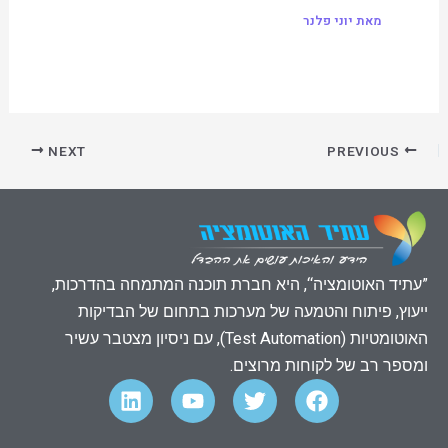
מאת
יוני פלנר
NEXT
PREVIOUS
”עתיד האוטומציה“, היא חברת תוכנה המתמחה בהדרכות,
ייעוץ, פיתוח והטמעה של מערכות בתחום של הבדיקות
האוטומטיות (Test Automation), עם ניסיון מצטבר עשיר
ומספר רב של לקוחות מרוצים.
L
Y
T
F
i
o
w
a
n
u
i
c