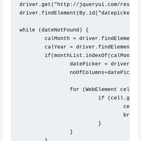
driver
.
get
(
"http://jqueryui.com/resour
driver
.
findElement
(
By
.
id
(
"datepicker"
)
while
(
dateNotFound
) 
{
	calMonth 
=
 driver
.
findElement
(
	calYear 
=
 driver
.
findElement
(
B
if
(
monthList
.
indexOf
(
calMonth
)
		datePicker 
=
 driver
.
fi
		noOfColumns
=
datePicker
for
(
WebElement
 cell
:
 
if
(
cell
.
getT
				 cell
.
break
}
}
}