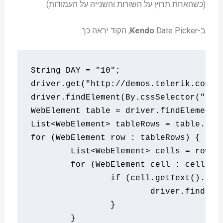
(כשהאחת תרוץ על השורות והשנייה על העמודות)
ב-
Date Picker, הקוד יראה כך:
Kendo
String
 DAY 
=
"10"
;
driver
.
get
(
"http://demos.telerik.com/k
driver
.
findElement
(
By
.
cssSelector
(
"spa
WebElement
 table 
=
 driver
.
findElement
(
List
<
WebElement
>
 tableRows 
=
 table
.
fin
for
(
WebElement
 row 
:
 tableRows
)
{   
/
List
<
WebElement
>
 cells 
=
 row
.
f
for
(
WebElement
 cell 
:
 cells
)
if
(
cell
.
getText
().
equ
			driver
.
findEle
}
}