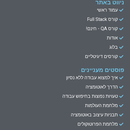
k
t
t
e
ניווט באתר
e
u
t
b
עמוד ראשי
d
b
e
o
קורס Full Stack
o
r
e
i
n
k
קורס QA - חינם!
אודות
בלוג
קורסים דיגיטליים
פוסטים מעניינים
איך למצוא עבודה ללא נסיון
הדרך לאוטומציה
טעויות נפוצות בחיפוש עבודה
מלחמת העולמות
תבניות עיצוב באוטומציה
מלחמת הפרוטוקולים