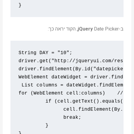
}
ב-
Date Picker, הקוד יראה כך:
jQuery
String
 DAY 
=
"10"
;
driver
.
get
(
"http://jqueryui.com/resour
driver
.
findElement
(
By
.
id
(
"datepicker"
)
WebElement
 dateWidget 
=
 driver
.
findEle
List
 columns 
=
 dateWidget
.
findElement
for
(
WebElement
 cell
:
columns
)
// Ru
if
(
cell
.
getText
().
equals
(
DAY
	       cell
.
findElement
(
By
.
lin
break
;
}
}