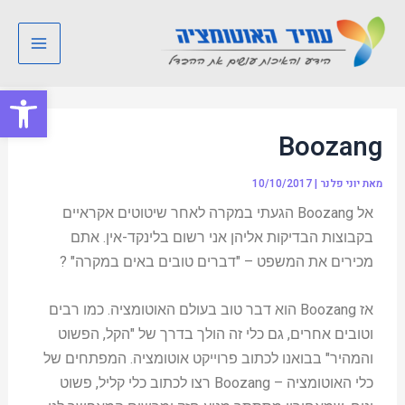
ילוג
Post
Main
תוכן
navigation
Menu
פתח סרגל
Boozang
מאת
יוני פלנר
|
10/10/2017
אל Boozang הגעתי במקרה לאחר שיטוטים אקראיים
בקבוצות הבדיקות אליהן אני רשום בלינקד-אין. אתם
מכירים את המשפט – "דברים טובים באים במקרה" ?
אז Boozang הוא דבר טוב בעולם האוטומציה. כמו רבים
וטובים אחרים, גם כלי זה הולך בדרך של "הקל, הפשוט
והמהיר" בבואנו לכתוב פרוייקט אוטומציה. המפתחים של
כלי האוטומציה – Boozang רצו לכתוב כלי קליל, פשוט