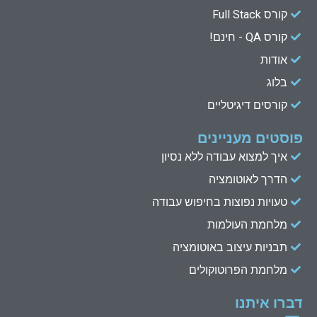
d
b
e
o
קורס Full Stack
o
r
e
i
n
k
קורס QA - חינם!
אודות
בלוג
קורסים דיגיטליים
פוסטים מעניינים
איך למצוא עבודה ללא נסיון
הדרך לאוטומציה
טעויות נפוצות בחיפוש עבודה
מלחמת העולמות
תבניות עיצוב באוטומציה
מלחמת הפרוטוקולים
דברו איתנו