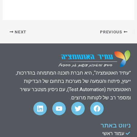
NEXT
PREVIOUS
”עתיד האוטומציה“, היא חברת תוכנה המתמחה בהדרכות,
ייעוץ, פיתוח והטמעה של מערכות בתחום של הבדיקות
האוטומטיות (Test Automation), עם ניסיון מצטבר עשיר
ומספר רב של לקוחות מרוצים.
L
Y
T
F
i
o
w
a
n
u
i
c
k
t
t
e
ניווט באתר
e
u
t
b
עמוד ראשי