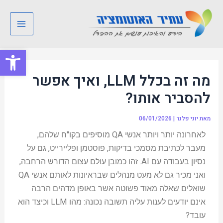
ילוג
Post
Main
תוכן
navigation
Menu
פתח סרגל
מה זה בכלל LLM, ואיך אפשר
להסביר אותו?
מאת
יוני פלנר
|
06/01/2026
לאחרונה יותר ויותר אנשי QA מוסיפים בקו"ח שלהם,
מעבר לכתיבת מסמכי בדיקות, פוסטמן ופליירייט, גם על
נסיון בעבודה עם AI. זהו כמובן עולם עצום הדורש הרחבה,
ואני מכיר גם לא מעט מנהלים שבראיונות לאותם אנשי QA
שואלים שאלה מאוד פשוטה אשר באופן מדהים הרבה
אינם יודעים לענות עליה תשובה נכונה: מהו LLM וכיצד הוא
עובד?