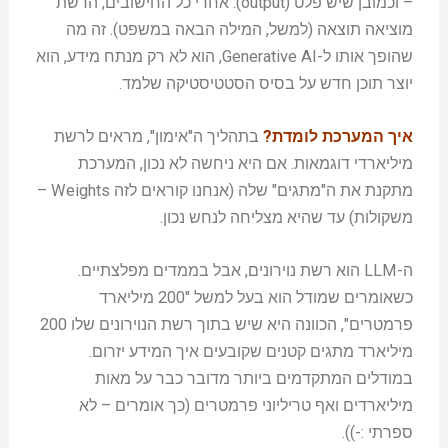
– וכמובן שיש פלט (output): אחרי כל החישובים, הרשת
מוציאה תוצאה (למשל, המילה הבאה במשפט). זה מה
שהופך אותו ל-Generative AI, הוא לא רק מנתח מידע, הוא
יוצר תוכן חדש על בסיס הסטטיסטיקה שלמד.
איך המערכת לומדת?
בתהליך ה"אימון", מראים לרשת
מיליארדי דוגמאות. אם היא ניחשה לא נכון, המערכת
מתקנת את ה"מתגים" שלה (אנחנו קוראים לזה Weights –
משקולות) עד שהיא מצליחה לנחש נכון.
ה-LLM הוא רשת נוירונים, אבל בממדים מפלצתיים.
כשאומרים שמודל הוא בעל למשל "200 מיליארד
פרמטרים", הכוונה היא שיש בתוך רשת הנוירונים שלו 200
מיליארד מתגים קטנים שקובעים איך המידע יזרום.
במודלים המתקדמים ביותר מדובר כבר על מאות
מיליארדים ואף טריליוני פרמטרים (כך אומרים – לא
ספרתי :-)).