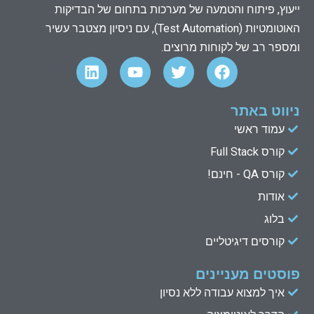
ייעוץ, פיתוח והטמעה של מערכות בתחום של הבדיקות
האוטומטיות (Test Automation), עם ניסיון מצטבר עשיר
ומספר רב של לקוחות מרוצים.
L
Y
T
F
i
o
w
a
n
u
i
c
k
t
t
e
ניווט באתר
e
u
t
b
עמוד ראשי
d
b
e
o
קורס Full Stack
o
r
e
i
n
k
קורס QA - חינם!
אודות
בלוג
קורסים דיגיטליים
פוסטים מעניינים
איך למצוא עבודה ללא נסיון