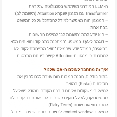
ה-LLM המודרני משתמש בטכנולוגיה שנקראת
Transformer עם מנגנון שנקרא Attention (תשומת לב):
– המנגנון הזה מאפשר למודל להסתכל על כל המשפט
בבת אחת.
– הוא יודע לתת "תשומת לב" למילים החשובות.
– דוגמה ל-QA: במשפט "המתכנת כתב קוד והוא היה מלא
בבאגים", המודל יודע שהמילה "הוא" מתייחסת לקוד ולא
למתכנת, כי מנגנון ה-Attention קישר ביניהם מתמטית.
איך זה מתחבר לעולם ה-QA שלנו?
בתור בודקים, הבנת המבנה הזה עוזרת לכם להבין את
הסיכונים (Risks) במוצר:
למשל ב-משקולות עליהם דיברנו מקודם: המודל פועל על
סטטיסטיקה, לא על חוקים קשיחים. לכן, אותה בדיקה יכולה
להניב תוצאות שונות (Flaky Tests).
למשל ב-context window: לרשת נוירונים יש זיכרון מוגבל.