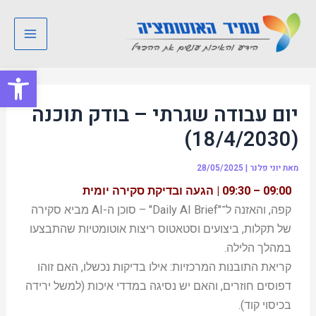
ילוג
Post
Main
תוכן
navigation
Menu
פתח סרגל
יום עבודה שגרתי – בודק תוכנה
(18/4/2030)
מאת
יוני פלנר
|
28/05/2025
09:00 – 09:30 | הגעה ובדיקת סקירה יומית
קפה, והאזנה ל־"Daily AI Brief" – סוכן ה-AI מביא סקירה
של תקלות, ביצועים וסטאטוס ריצות אוטומטיות שהתבצעו
במהלך הלילה.
קריאת התובנות המרכזיות: אילו בדיקות נכשלו, האם זוהו
דפוסים חוזרים, והאם יש נסיגה במדדי איכות (למשל ירידה
בכיסוי קוד).