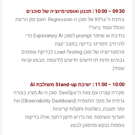
09:30 – 10:00 | תכנון ואופטימיזציה של סוכנים
בחינת ה־KPIs של סוכן ה-Regression: האם זמן הריצה
הכולל עומד ביעד?
כתיבת או שיפור prompt לסוכן Exploratory AI כדי
להרחיב תסריטי בדיקה במצבי קצה.
פרמטריזציה של סוכן Load-Testing לבדיקת עומסים
גבוהים תחת תרחישים חדשים (לדוגמה: מבצע קניות
עונתי).
10:00 – 11:00 | ישיבת Stand-up משולבת AI
סקירה קצרה עם צוות ה־DevOps: סוכן ה-AI מציג בצורה
גרפית על מסך התצפית (Observability Dashboard) את
זמני תגובה, כשלונות ותקלות קריטיות.
תעדוף משימות: מה נדרש תיקון דחוף, ואילו בדיקות
נוספות נבקש מהסוכן לבצע.