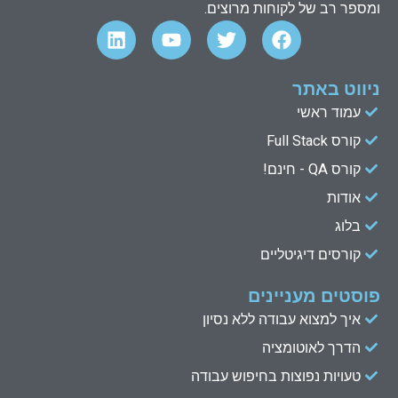
ומספר רב של לקוחות מרוצים.
L
Y
T
F
i
o
w
a
n
u
i
c
k
t
t
e
ניווט באתר
e
u
t
b
עמוד ראשי
d
b
e
o
קורס Full Stack
o
r
e
i
n
k
קורס QA - חינם!
אודות
בלוג
קורסים דיגיטליים
פוסטים מעניינים
איך למצוא עבודה ללא נסיון
הדרך לאוטומציה
טעויות נפוצות בחיפוש עבודה