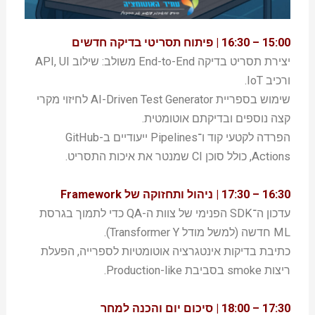
15:00 – 16:30 | פיתוח תסריטי בדיקה חדשים
יצירת תסריט בדיקה End-to-End משולב: שילוב API, UI
ורכיב IoT.
שימוש בספריית AI-Driven Test Generator לחיזוי מקרי
קצה נוספים ובדיקתם אוטומטית.
הפרדה לקטעי קוד ו־Pipelines ייעודיים ב-GitHub
Actions, כולל סוכן CI שמנטר את איכות התסריט.
16:30 – 17:30 | ניהול ותחזוקה של Framework
עדכון ה־SDK הפנימי של צוות ה-QA כדי לתמוך בגרסת
ML חדשה (למשל מודל Transformer Y).
כתיבת בדיקות אינטגרציה אוטומטיות לספרייה, הפעלת
ריצות smoke בסביבת Production-like.
17:30 – 18:00 | סיכום יום והכנה למחר