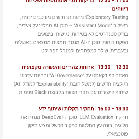
11:00 – 12:30 | בדיקות חצי־אוטומטיות ושליחת
דיווחים
Exploratory Testing: ניתוח תרחישים מורכבים ידנית,
בשילוב "Assistant Mode" – סוכן AI ממליץ על צעדים,
בודק סטנדרטים לא בטיחות, נגישות וביצועים.
הפקת דוחות: סוכן ה-AI מנסח תמצית ממצאים באנגלית
ובעברית, שולח למפתחים ולמנהל הפרויקט.
12:30 – 13:30 | ארוחת צהריים והעשרה מקצועית
האזנה לפודקאסט על "AI Governance" ובחינת עדכוני
רגולציה חדשים (למשל חובת "Explainability" למודלי AI).
שיתוף קישורים עם חברי הצוות בקבוצת Slack פנימית.
13:30 – 15:00 | תחקיר תקלות ושיתוף ידע
תחקיר LLM Evaluation: סוכן ה-DeepEval מנתח את
הלוגים, בונה עץ החלטות למקור הכשל ומציע תיקון
פוטנציאלי.